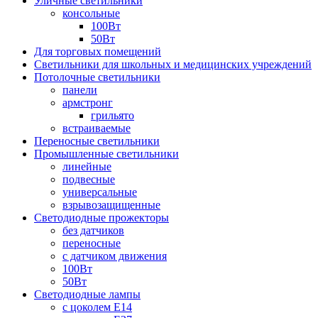
Уличные светильники
консольные
100Вт
50Вт
Для торговых помещений
Светильники для школьных и медицинских учреждений
Потолочные светильники
панели
армстронг
грильято
встраиваемые
Переносные светильники
Промышленные светильники
линейные
подвесные
универсальные
взрывозащищенные
Светодиодные прожекторы
без датчиков
переносные
с датчиком движения
100Вт
50Вт
Светодиодные лампы
с цоколем E14