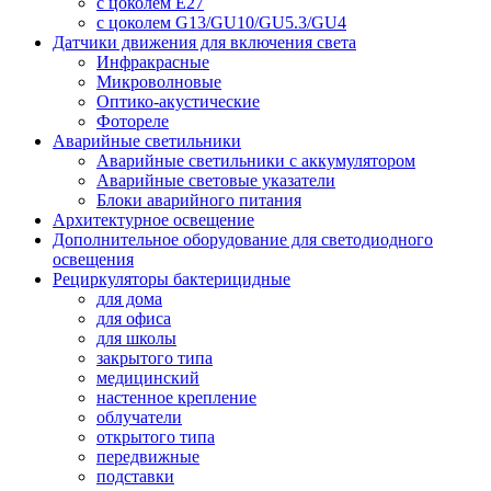
с цоколем E27
с цоколем G13/GU10/GU5.3/GU4
Датчики движения для включения света
Инфракрасные
Микроволновые
Оптико-акустические
Фотореле
Аварийные светильники
Аварийные светильники с аккумулятором
Аварийные световые указатели
Блоки аварийного питания
Архитектурное освещение
Дополнительное оборудование для светодиодного
освещения
Рециркуляторы бактерицидные
для дома
для офиса
для школы
закрытого типа
медицинский
настенное крепление
облучатели
открытого типа
передвижные
подставки