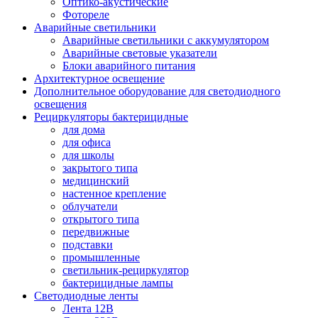
Оптико-акустические
Фотореле
Аварийные светильники
Аварийные светильники с аккумулятором
Аварийные световые указатели
Блоки аварийного питания
Архитектурное освещение
Дополнительное оборудование для светодиодного
освещения
Рециркуляторы бактерицидные
для дома
для офиса
для школы
закрытого типа
медицинский
настенное крепление
облучатели
открытого типа
передвижные
подставки
промышленные
светильник-рециркулятор
бактерицидные лампы
Светодиодные ленты
Лента 12В