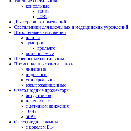
Уличные светильники
консольные
100Вт
50Вт
Для торговых помещений
Светильники для школьных и медицинских учреждений
Потолочные светильники
панели
армстронг
грильято
встраиваемые
Переносные светильники
Промышленные светильники
линейные
подвесные
универсальные
взрывозащищенные
Светодиодные прожекторы
без датчиков
переносные
с датчиком движения
100Вт
50Вт
Светодиодные лампы
с цоколем E14