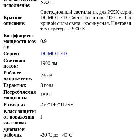
УХЛ1
исполнение:
Светодиодный светильник для ЖКХ серии
Краткое
DOMO LED. Световой поток 1900 лм. Тип
описание:
кривой силы света - косинусная. Цветовая
температура - 3000 К
Коэффициент
мощности (cos
0,9
φ):
Серия:
DOMO LED
Cветовой
1900 лм
поток:
Рабочее
230 В
напряжение:
Гарантия:
3 года
Потребляемая
18Вт
мощность:
Размеры:
250*140*117мм
Класс защиты
от поражения
I
эл. током:
Диапазон
рабочих
-30°С до +40°С