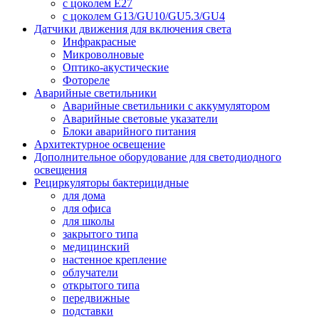
с цоколем E27
с цоколем G13/GU10/GU5.3/GU4
Датчики движения для включения света
Инфракрасные
Микроволновые
Оптико-акустические
Фотореле
Аварийные светильники
Аварийные светильники с аккумулятором
Аварийные световые указатели
Блоки аварийного питания
Архитектурное освещение
Дополнительное оборудование для светодиодного
освещения
Рециркуляторы бактерицидные
для дома
для офиса
для школы
закрытого типа
медицинский
настенное крепление
облучатели
открытого типа
передвижные
подставки