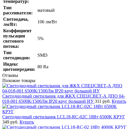
температур:
Тип
матовый
рассеивателя:
Светоодача,
106 лм/Вт
лм/Вт:
Коэффициент
пульсации
5%
светового
потока:
Тип
SMD
светодиодов:
Индекс
80 Ra
цветопередачи:
Отзывы
Похожие товары
Светодиодный светильник для ЖКХ СПЕЦСВЕТ-А ДПО 04-
018-001 6500К/1500Лм IP20 круг большой ИУ
311 руб.
Купить
Светодиодный светильник LCL18-RC-02C 18Вт 6500K КРУГ
349 руб.
Купить