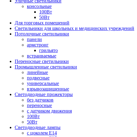
Уличные светильники
консольные
100Вт
50Вт
Для торговых помещений
Светильники для школьных и медицинских учреждений
Потолочные светильники
панели
армстронг
грильято
встраиваемые
Переносные светильники
Промышленные светильники
линейные
подвесные
универсальные
взрывозащищенные
Светодиодные прожекторы
без датчиков
переносные
с датчиком движения
100Вт
50Вт
Светодиодные лампы
с цоколем E14