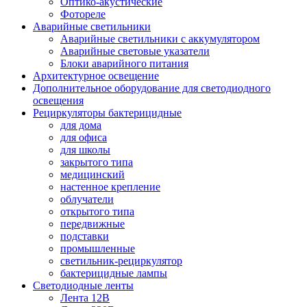
Оптико-акустические
Фотореле
Аварийные светильники
Аварийные светильники с аккумулятором
Аварийные световые указатели
Блоки аварийного питания
Архитектурное освещение
Дополнительное оборудование для светодиодного
освещения
Рециркуляторы бактерицидные
для дома
для офиса
для школы
закрытого типа
медицинский
настенное крепление
облучатели
открытого типа
передвижные
подставки
промышленные
светильник-рециркулятор
бактерицидные лампы
Светодиодные ленты
Лента 12В