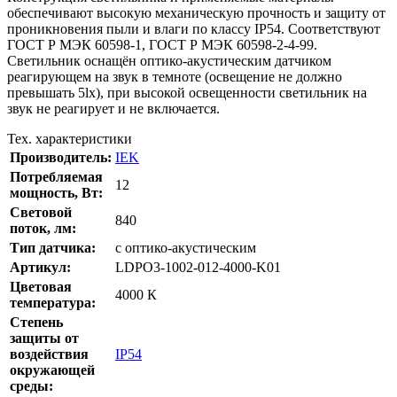
обеспечивают высокую механическую прочность и защиту от
проникновения пыли и влаги по классу IP54. Соответствуют
ГОСТ Р МЭК 60598-1, ГОСТ Р МЭК 60598-2-4-99.
Светильник оснащён оптико-акустическим датчиком
реагирующем на звук в темноте (освещение не должно
превышать 5lx), при высокой освещенности светильник на
звук не реагирует и не включается.
Тех. характеристики
Производитель:
IEK
Потребляемая
12
мощность, Вт:
Cветовой
840
поток, лм:
Тип датчика:
с оптико-акустическим
Артикул:
LDPO3-1002-012-4000-K01
Цветовая
4000 К
температура:
Степень
защиты от
воздействия
IP54
окружающей
среды: