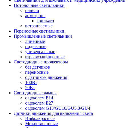
Светильники для школьных и медицинских учреждений
Потолочные светильники
панели
армстронг
грильято
встраиваемые
Переносные светильники
Промышленные светильники
линейные
подвесные
универсальные
взрывозащищенные
Светодиодные прожекторы
без датчиков
переносные
с датчиком движения
100Вт
50Вт
Светодиодные лампы
с цоколем E14
с цоколем E27
с цоколем G13/GU10/GU5.3/GU4
Датчики движения для включения света
Инфракрасные
Микроволновые