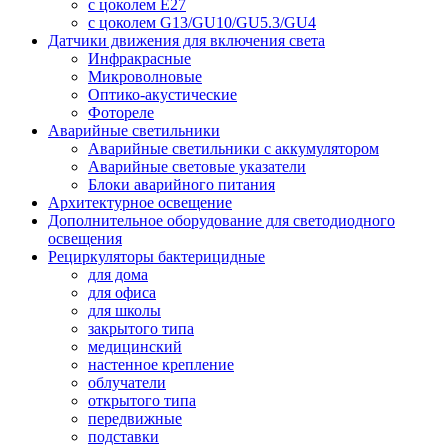
с цоколем E27
с цоколем G13/GU10/GU5.3/GU4
Датчики движения для включения света
Инфракрасные
Микроволновые
Оптико-акустические
Фотореле
Аварийные светильники
Аварийные светильники с аккумулятором
Аварийные световые указатели
Блоки аварийного питания
Архитектурное освещение
Дополнительное оборудование для светодиодного
освещения
Рециркуляторы бактерицидные
для дома
для офиса
для школы
закрытого типа
медицинский
настенное крепление
облучатели
открытого типа
передвижные
подставки