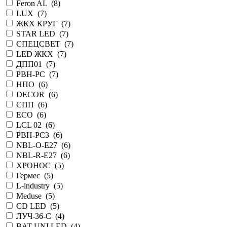
Feron AL (
8
)
LUX (
7
)
ЖКХ КРУГ (
7
)
STAR LED (
7
)
СПЕЦСВЕТ (
7
)
LED ЖКХ (
7
)
ДПП01 (
7
)
PBH-PC (
7
)
НПО (
6
)
DECOR (
6
)
СПП (
6
)
ECO (
6
)
LCL 02 (
6
)
PBH-PC3 (
6
)
NBL-O-E27 (
6
)
NBL-R-E27 (
6
)
ХРОНОС (
5
)
Гермес (
5
)
L-industry (
5
)
Meduse (
5
)
CD LED (
5
)
ЛУЧ-36-С (
4
)
BAT UNI LED (
4
)