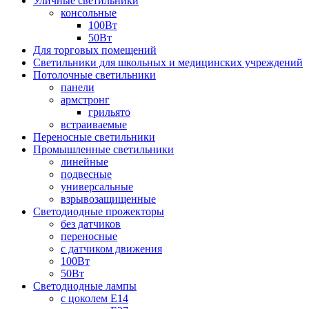
Уличные светильники
консольные
100Вт
50Вт
Для торговых помещений
Светильники для школьных и медицинских учреждений
Потолочные светильники
панели
армстронг
грильято
встраиваемые
Переносные светильники
Промышленные светильники
линейные
подвесные
универсальные
взрывозащищенные
Светодиодные прожекторы
без датчиков
переносные
с датчиком движения
100Вт
50Вт
Светодиодные лампы
с цоколем E14