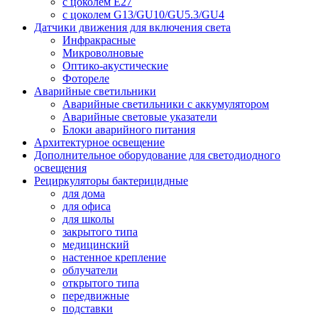
с цоколем E27
с цоколем G13/GU10/GU5.3/GU4
Датчики движения для включения света
Инфракрасные
Микроволновые
Оптико-акустические
Фотореле
Аварийные светильники
Аварийные светильники с аккумулятором
Аварийные световые указатели
Блоки аварийного питания
Архитектурное освещение
Дополнительное оборудование для светодиодного
освещения
Рециркуляторы бактерицидные
для дома
для офиса
для школы
закрытого типа
медицинский
настенное крепление
облучатели
открытого типа
передвижные
подставки