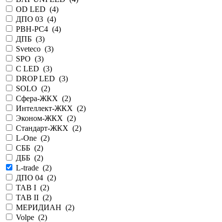
OD LED (
4
)
ДПО 03 (
4
)
PBH-PC4 (
4
)
ДПБ (
3
)
Sveteco (
3
)
SPO (
3
)
C LED (
3
)
DROP LED (
3
)
SOLO (
2
)
Сфера-ЖКХ (
2
)
Интеллект-ЖКХ (
2
)
Эконом-ЖКХ (
2
)
Стандарт-ЖКХ (
2
)
L-One (
2
)
СББ (
2
)
ДББ (
2
)
L-trade (
2
)
ДПО 04 (
2
)
TAB I (
2
)
TAB II (
2
)
МЕРИДИАН (
2
)
Volpe (
2
)