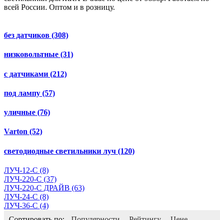
всей России. Оптом и в розницу.
без датчиков
(308)
низковольтные
(31)
с датчиками
(212)
под лампу
(57)
уличные
(76)
Varton
(52)
светодиодные светильники луч
(120)
ЛУЧ-12-С
(8)
ЛУЧ-220-С
(37)
ЛУЧ-220-С ДРАЙВ
(63)
ЛУЧ-24-С
(8)
ЛУЧ-36-С
(4)
Сортировать по:
Популярности
Рейтингу
Цене