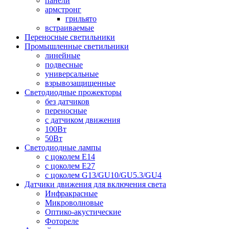
панели
армстронг
грильято
встраиваемые
Переносные светильники
Промышленные светильники
линейные
подвесные
универсальные
взрывозащищенные
Светодиодные прожекторы
без датчиков
переносные
с датчиком движения
100Вт
50Вт
Светодиодные лампы
с цоколем E14
с цоколем E27
с цоколем G13/GU10/GU5.3/GU4
Датчики движения для включения света
Инфракрасные
Микроволновые
Оптико-акустические
Фотореле