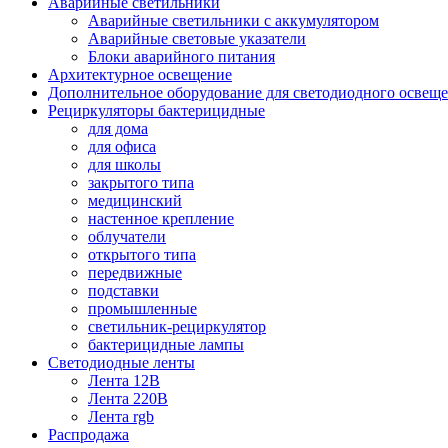
Аварийные светильники
Аварийные светильники с аккумулятором
Аварийные световые указатели
Блоки аварийного питания
Архитектурное освещение
Дополнительное оборудование для светодиодного освещ
Рециркуляторы бактерицидные
для дома
для офиса
для школы
закрытого типа
медицинский
настенное крепление
облучатели
открытого типа
передвижные
подставки
промышленные
светильник-рециркулятор
бактерицидные лампы
Светодиодные ленты
Лента 12В
Лента 220В
Лента rgb
Распродажа