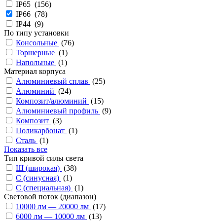
IP65 (
156
)
IP66 (
78
)
IP44 (
9
)
По типу установки
Консольные
(
76
)
Торшерные
(
1
)
Напольные
(
1
)
Материал корпуса
Алюминиевый сплав
(
25
)
Алюминий
(
24
)
Композит/алюминий
(
15
)
Алюминиевый профиль
(
9
)
Композит
(
3
)
Поликарбонат
(
1
)
Сталь
(
1
)
Показать все
Тип кривой силы света
Ш (широкая)
(
38
)
С (синусная)
(
1
)
С (специальная)
(
1
)
Cветовой поток (диапазон)
10000 лм — 20000 лм
(
17
)
6000 лм — 10000 лм
(
13
)