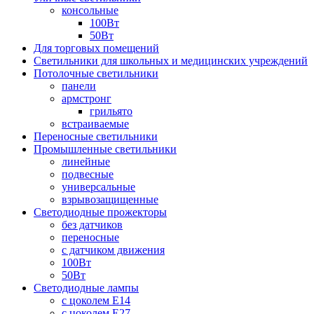
консольные
100Вт
50Вт
Для торговых помещений
Светильники для школьных и медицинских учреждений
Потолочные светильники
панели
армстронг
грильято
встраиваемые
Переносные светильники
Промышленные светильники
линейные
подвесные
универсальные
взрывозащищенные
Светодиодные прожекторы
без датчиков
переносные
с датчиком движения
100Вт
50Вт
Светодиодные лампы
с цоколем E14
с цоколем E27