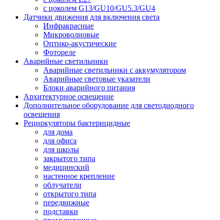
с цоколем G13/GU10/GU5.3/GU4
Датчики движения для включения света
Инфракрасные
Микроволновые
Оптико-акустические
Фотореле
Аварийные светильники
Аварийные светильники с аккумулятором
Аварийные световые указатели
Блоки аварийного питания
Архитектурное освещение
Дополнительное оборудование для светодиодного
освещения
Рециркуляторы бактерицидные
для дома
для офиса
для школы
закрытого типа
медицинский
настенное крепление
облучатели
открытого типа
передвижные
подставки