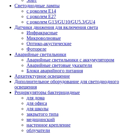
50Вт
Светодиодные лампы
с цоколем E14
с цоколем E27
с цоколем G13/GU10/GU5.3/GU4
Датчики движения для включения света
Инфракрасные
Микроволновые
Оптико-акустические
Фотореле
Аварийные светильники
Аварийные светильники с аккумулятором
Аварийные световые указатели
Блоки аварийного питания
Архитектурное освещение
Дополнительное оборудование для светодиодного
освещения
Рециркуляторы бактерицидные
для дома
для офиса
для школы
закрытого типа
медицинский
настенное крепление
облучатели