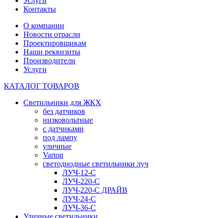
Услуги
Контакты
О компании
Новости отрасли
Проектировщикам
Наши реквизиты
Производители
Услуги
КАТАЛОГ ТОВАРОВ
Светильники для ЖКХ
без датчиков
низковольтные
с датчиками
под лампу
уличные
Varton
светодиодные светильники луч
ЛУЧ-12-С
ЛУЧ-220-С
ЛУЧ-220-С ДРАЙВ
ЛУЧ-24-С
ЛУЧ-36-С
Уличные светильники