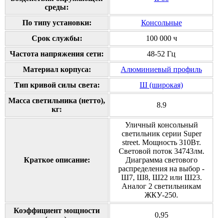
среды:
По типу установки:
Консольные
Срок службы:
100 000 ч
Частота напряжения сети:
48-52 Гц
Материал корпуса:
Алюминиевый профиль
Тип кривой силы света:
Ш (широкая)
Масса светильника (нетто),
8.9
кг:
Уличный консольный
светильник серии Super
street. Мощность 310Вт.
Световой поток 34743лм.
Краткое описание:
Диаграмма светового
распределения на выбор -
Ш7, Ш8, Ш22 или Ш23.
Аналог 2 светильникам
ЖКУ-250.
Коэффициент мощности
0,95