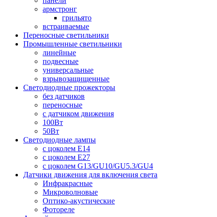
панели
армстронг
грильято
встраиваемые
Переносные светильники
Промышленные светильники
линейные
подвесные
универсальные
взрывозащищенные
Светодиодные прожекторы
без датчиков
переносные
с датчиком движения
100Вт
50Вт
Светодиодные лампы
с цоколем E14
с цоколем E27
с цоколем G13/GU10/GU5.3/GU4
Датчики движения для включения света
Инфракрасные
Микроволновые
Оптико-акустические
Фотореле