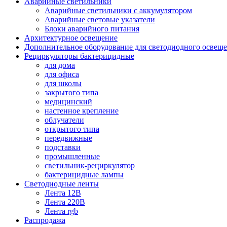
Аварийные светильники
Аварийные светильники с аккумулятором
Аварийные световые указатели
Блоки аварийного питания
Архитектурное освещение
Дополнительное оборудование для светодиодного освещ
Рециркуляторы бактерицидные
для дома
для офиса
для школы
закрытого типа
медицинский
настенное крепление
облучатели
открытого типа
передвижные
подставки
промышленные
светильник-рециркулятор
бактерицидные лампы
Светодиодные ленты
Лента 12В
Лента 220В
Лента rgb
Распродажа