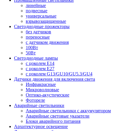
Промышленные светильники
линейные
подвесные
универсальные
взрывозащищенные
Светодиодные прожекторы
без датчиков
переносные
с датчиком движения
100Вт
50Вт
Светодиодные лампы
с цоколем E14
с цоколем E27
с цоколем G13/GU10/GU5.3/GU4
Датчики движения для включения света
Инфракрасные
Микроволновые
Оптико-акустические
Фотореле
Аварийные светильники
Аварийные светильники с аккумулятором
Аварийные световые указатели
Блоки аварийного питания
Архитектурное освещение