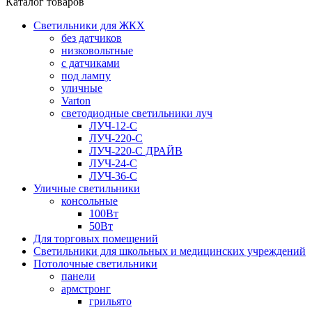
Каталог товаров
Светильники для ЖКХ
без датчиков
низковольтные
с датчиками
под лампу
уличные
Varton
светодиодные светильники луч
ЛУЧ-12-С
ЛУЧ-220-С
ЛУЧ-220-С ДРАЙВ
ЛУЧ-24-С
ЛУЧ-36-С
Уличные светильники
консольные
100Вт
50Вт
Для торговых помещений
Светильники для школьных и медицинских учреждений
Потолочные светильники
панели
армстронг
грильято