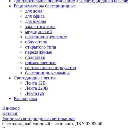
Дополнительное оборудование для светодиодного освещ
Рециркуляторы бактерицидные
для дома
для офиса
для школы
закрытого типа
медицинский
настенное крепление
облучатели
открытого типа
передвижные
подставки
промышленные
светильник-рециркулятор
бактерицидные лампы
Светодиодные ленты
Лента 12В
Лента 220В
Лента rgb
Распродажа
Иннокор
Каталог
Уличные светодиодные светильники
Светодиодный уличный светильник ДКУ 07-85-50