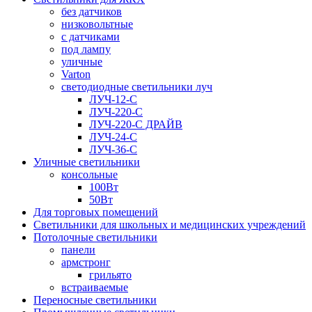
без датчиков
низковольтные
с датчиками
под лампу
уличные
Varton
светодиодные светильники луч
ЛУЧ-12-С
ЛУЧ-220-С
ЛУЧ-220-С ДРАЙВ
ЛУЧ-24-С
ЛУЧ-36-С
Уличные светильники
консольные
100Вт
50Вт
Для торговых помещений
Светильники для школьных и медицинских учреждений
Потолочные светильники
панели
армстронг
грильято
встраиваемые
Переносные светильники