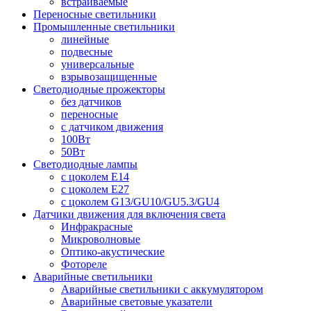
встраиваемые
Переносные светильники
Промышленные светильники
линейные
подвесные
универсальные
взрывозащищенные
Светодиодные прожекторы
без датчиков
переносные
с датчиком движения
100Вт
50Вт
Светодиодные лампы
с цоколем E14
с цоколем E27
с цоколем G13/GU10/GU5.3/GU4
Датчики движения для включения света
Инфракрасные
Микроволновые
Оптико-акустические
Фотореле
Аварийные светильники
Аварийные светильники с аккумулятором
Аварийные световые указатели