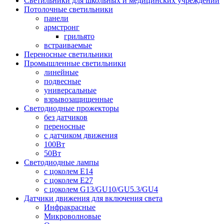
Светильники для школьных и медицинских учреждений
Потолочные светильники
панели
армстронг
грильято
встраиваемые
Переносные светильники
Промышленные светильники
линейные
подвесные
универсальные
взрывозащищенные
Светодиодные прожекторы
без датчиков
переносные
с датчиком движения
100Вт
50Вт
Светодиодные лампы
с цоколем E14
с цоколем E27
с цоколем G13/GU10/GU5.3/GU4
Датчики движения для включения света
Инфракрасные
Микроволновые