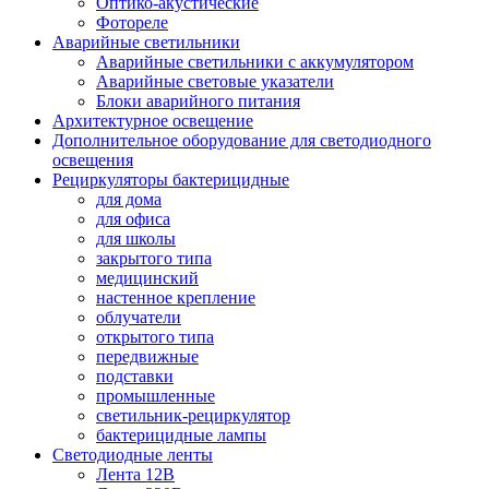
Оптико-акустические
Фотореле
Аварийные светильники
Аварийные светильники с аккумулятором
Аварийные световые указатели
Блоки аварийного питания
Архитектурное освещение
Дополнительное оборудование для светодиодного
освещения
Рециркуляторы бактерицидные
для дома
для офиса
для школы
закрытого типа
медицинский
настенное крепление
облучатели
открытого типа
передвижные
подставки
промышленные
светильник-рециркулятор
бактерицидные лампы
Светодиодные ленты
Лента 12В