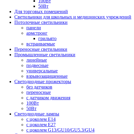
100Вт
50Вт
Для торговых помещений
Светильники для школьных и медицинских учреждений
Потолочные светильники
панели
армстронг
грильято
встраиваемые
Переносные светильники
Промышленные светильники
линейные
подвесные
универсальные
взрывозащищенные
Светодиодные прожекторы
без датчиков
переносные
с датчиком движения
100Вт
50Вт
Светодиодные лампы
с цоколем E14
с цоколем E27
с цоколем G13/GU10/GU5.3/GU4