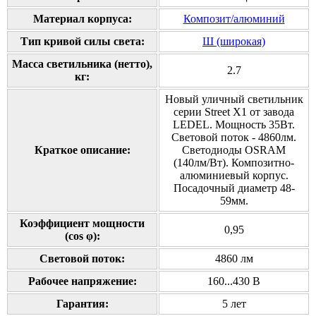
Материал корпуса:
Композит/алюминий
Тип кривой силы света:
Ш (широкая)
Масса светильника (нетто),
2.7
кг:
Новый уличный светильник
серии Street X1 от завода
LEDEL. Мощность 35Вт.
Световой поток - 4860лм.
Краткое описание:
Светодиоды OSRAM
(140лм/Вт). Композитно-
алюминиевый корпус.
Посадочный диаметр 48-
59мм.
Коэффициент мощности
0,95
(cos φ):
Cветовой поток:
4860 лм
Рабочее напряжение:
160...430 В
Гарантия:
5 лет