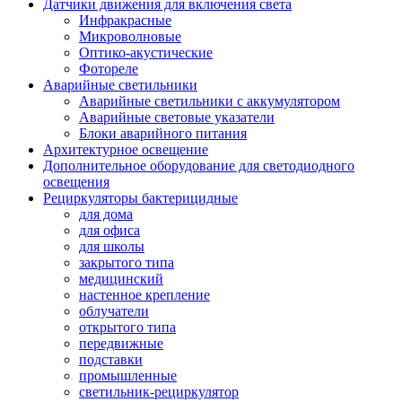
Датчики движения для включения света
Инфракрасные
Микроволновые
Оптико-акустические
Фотореле
Аварийные светильники
Аварийные светильники с аккумулятором
Аварийные световые указатели
Блоки аварийного питания
Архитектурное освещение
Дополнительное оборудование для светодиодного
освещения
Рециркуляторы бактерицидные
для дома
для офиса
для школы
закрытого типа
медицинский
настенное крепление
облучатели
открытого типа
передвижные
подставки
промышленные
светильник-рециркулятор