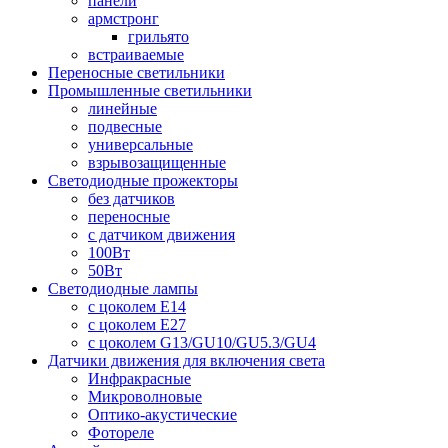
панели
армстронг
грильято
встраиваемые
Переносные светильники
Промышленные светильники
линейные
подвесные
универсальные
взрывозащищенные
Светодиодные прожекторы
без датчиков
переносные
с датчиком движения
100Вт
50Вт
Светодиодные лампы
с цоколем E14
с цоколем E27
с цоколем G13/GU10/GU5.3/GU4
Датчики движения для включения света
Инфракрасные
Микроволновые
Оптико-акустические
Фотореле