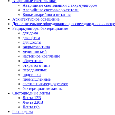
Аварийные светильники
Аварийные светильники с аккумулятором
Аварийные световые указатели
Блоки аварийного питания
Архитектурное освещение
Дополнительное оборудование для светодиодного освещ
Рециркуляторы бактерицидные
для дома
для офиса
для школы
закрытого типа
медицинский
настенное крепление
облучатели
открытого типа
передвижные
подставки
промышленные
светильник-рециркулятор
бактерицидные лампы
Светодиодные ленты
Лента 12В
Лента 220В
Лента rgb
Распродажа