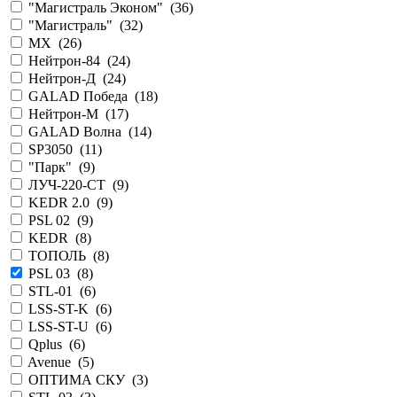
"Магистраль Эконом" (
36
)
"Магистраль" (
32
)
MX (
26
)
Нейтрон-84 (
24
)
Нейтрон-Д (
24
)
GALAD Победа (
18
)
Нейтрон-М (
17
)
GALAD Волна (
14
)
SP3050 (
11
)
"Парк" (
9
)
ЛУЧ-220-СТ (
9
)
KEDR 2.0 (
9
)
PSL 02 (
9
)
KEDR (
8
)
ТОПОЛЬ (
8
)
PSL 03 (
8
)
STL-01 (
6
)
LSS-ST-K (
6
)
LSS-ST-U (
6
)
Qplus (
6
)
Avenue (
5
)
ОПТИМА СКУ (
3
)