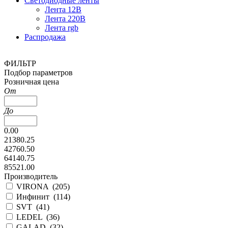
Светодиодные ленты
Лента 12В
Лента 220В
Лента rgb
Распродажа
ФИЛЬТР
Подбор параметров
Розничная цена
От
До
0.00
21380.25
42760.50
64140.75
85521.00
Производитель
VIRONA (
205
)
Инфинит (
114
)
SVT (
41
)
LEDEL (
36
)
GALAD (
32
)