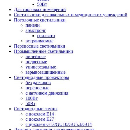
50Вт
Для торговых помещений
Светильники для школьных и медицинских учреждений
Потолочные светильники
панели
армстронг
грильято
встраиваемые
Переносные светильники
Промышленные светильники
линейные
подвесные
универсальные
взрывозащищенные
Светодиодные прожекторы
без датчиков
переносные
с датчиком движения
100Вт
50Вт
Светодиодные лампы
с цоколем E14
с цоколем E27
с цоколем G13/GU10/GU5.3/GU4
Датчики движения для включения света