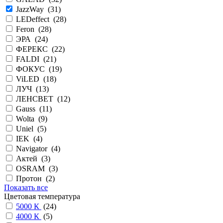
JazzWay (
31
)
LEDeffect (
28
)
Feron (
28
)
ЭРА (
24
)
ФЕРЕКС (
22
)
FALDI (
21
)
ФОКУС (
19
)
ViLED (
18
)
ЛУЧ (
13
)
ЛЕНСВЕТ (
12
)
Gauss (
11
)
Wolta (
9
)
Uniel (
5
)
IEK (
4
)
Navigator (
4
)
Актей (
3
)
OSRAM (
3
)
Протон (
2
)
Показать все
Цветовая температура
5000 К
(
24
)
4000 К
(
5
)