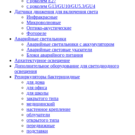
с цоколем E27
с цоколем G13/GU10/GU5.3/GU4
Датчики движения для включения света
Инфракрасные
Микроволновые
Оптико-акустические
Фотореле
Аварийные светильники
Аварийные светильники с аккумулятором
Аварийные световые указатели
Блоки аварийного питания
Архитектурное освещение
Дополнительное оборудование для светодиодного
освещения
Рециркуляторы бактерицидные
для дома
для офиса
для школы
закрытого типа
медицинский
настенное крепление
облучатели
открытого типа
передвижные
подставки