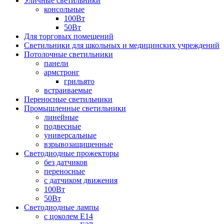
Уличные светильники
консольные
100Вт
50Вт
Для торговых помещений
Светильники для школьных и медицинских учреждений
Потолочные светильники
панели
армстронг
грильято
встраиваемые
Переносные светильники
Промышленные светильники
линейные
подвесные
универсальные
взрывозащищенные
Светодиодные прожекторы
без датчиков
переносные
с датчиком движения
100Вт
50Вт
Светодиодные лампы
с цоколем E14