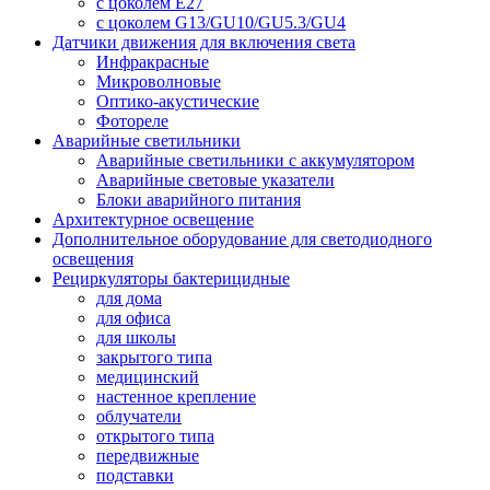
с цоколем E27
с цоколем G13/GU10/GU5.3/GU4
Датчики движения для включения света
Инфракрасные
Микроволновые
Оптико-акустические
Фотореле
Аварийные светильники
Аварийные светильники с аккумулятором
Аварийные световые указатели
Блоки аварийного питания
Архитектурное освещение
Дополнительное оборудование для светодиодного
освещения
Рециркуляторы бактерицидные
для дома
для офиса
для школы
закрытого типа
медицинский
настенное крепление
облучатели
открытого типа
передвижные
подставки