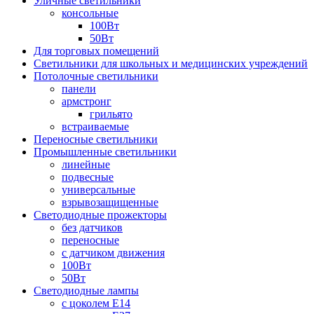
Уличные светильники
консольные
100Вт
50Вт
Для торговых помещений
Светильники для школьных и медицинских учреждений
Потолочные светильники
панели
армстронг
грильято
встраиваемые
Переносные светильники
Промышленные светильники
линейные
подвесные
универсальные
взрывозащищенные
Светодиодные прожекторы
без датчиков
переносные
с датчиком движения
100Вт
50Вт
Светодиодные лампы
с цоколем E14