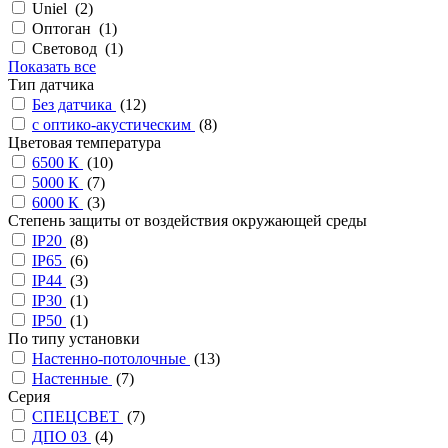
Uniel (
2
)
Оптоган (
1
)
Световод (
1
)
Показать все
Тип датчика
Без датчика
(
12
)
с оптико-акустическим
(
8
)
Цветовая температура
6500 К
(
10
)
5000 К
(
7
)
6000 К
(
3
)
Степень защиты от воздействия окружающей среды
IP20
(
8
)
IP65
(
6
)
IP44
(
3
)
IP30
(
1
)
IP50
(
1
)
По типу установки
Настенно-потолочные
(
13
)
Настенные
(
7
)
Серия
СПЕЦСВЕТ
(
7
)
ДПО 03
(
4
)