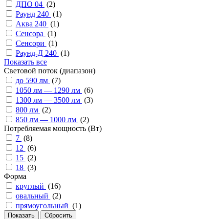
ДПО 04
(
2
)
Раунд 240
(
1
)
Аква 240
(
1
)
Сенсора
(
1
)
Сенсори
(
1
)
Раунд-Д 240
(
1
)
Показать все
Cветовой поток (диапазон)
до 590 лм
(
7
)
1050 лм — 1290 лм
(
6
)
1300 лм — 3500 лм
(
3
)
800 лм
(
2
)
850 лм — 1000 лм
(
2
)
Потребляемая мощность (Вт)
7
(
8
)
12
(
6
)
15
(
2
)
18
(
3
)
Форма
круглый
(
16
)
овальный
(
2
)
прямоугольный
(
1
)