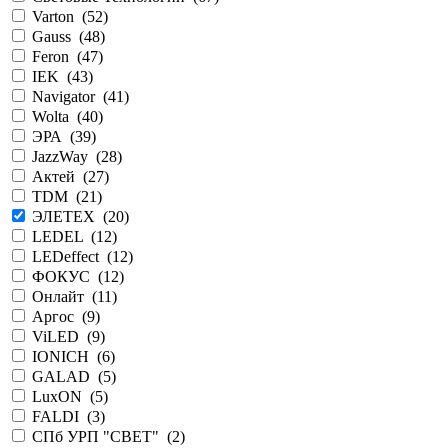
Varton (
52
)
Gauss (
48
)
Feron (
47
)
IEK (
43
)
Navigator (
41
)
Wolta (
40
)
ЭРА (
39
)
JazzWay (
28
)
Актей (
27
)
TDM (
21
)
ЭЛЕТЕХ (
20
)
LEDEL (
12
)
LEDeffect (
12
)
ФОКУС (
12
)
Онлайт (
11
)
Аргос (
9
)
ViLED (
9
)
IONICH (
6
)
GALAD (
5
)
LuxON (
5
)
FALDI (
3
)
СПб УРП "СВЕТ" (
2
)