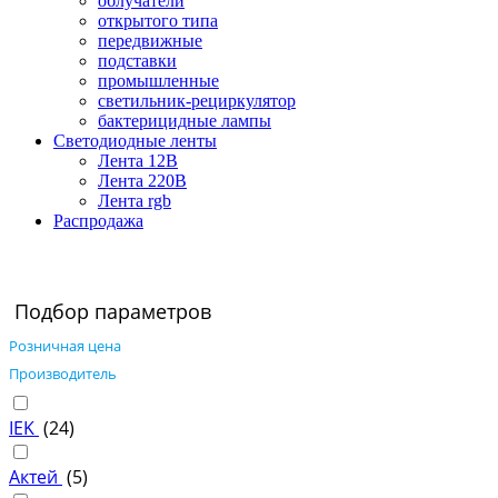
облучатели
открытого типа
передвижные
подставки
промышленные
светильник-рециркулятор
бактерицидные лампы
Светодиодные ленты
Лента 12В
Лента 220В
Лента rgb
Распродажа
Подбор параметров
Розничная цена
Производитель
IEK
(
24
)
Актей
(
5
)