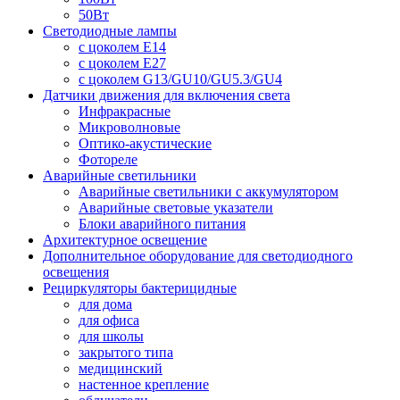
50Вт
Светодиодные лампы
с цоколем E14
с цоколем E27
с цоколем G13/GU10/GU5.3/GU4
Датчики движения для включения света
Инфракрасные
Микроволновые
Оптико-акустические
Фотореле
Аварийные светильники
Аварийные светильники с аккумулятором
Аварийные световые указатели
Блоки аварийного питания
Архитектурное освещение
Дополнительное оборудование для светодиодного
освещения
Рециркуляторы бактерицидные
для дома
для офиса
для школы
закрытого типа
медицинский
настенное крепление