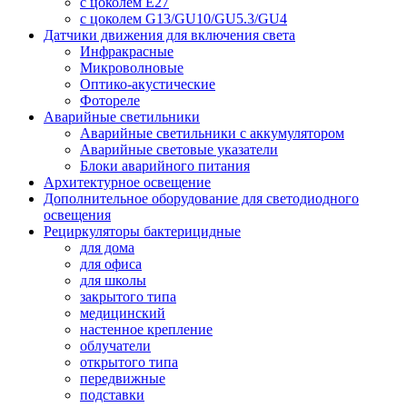
с цоколем E27
с цоколем G13/GU10/GU5.3/GU4
Датчики движения для включения света
Инфракрасные
Микроволновые
Оптико-акустические
Фотореле
Аварийные светильники
Аварийные светильники с аккумулятором
Аварийные световые указатели
Блоки аварийного питания
Архитектурное освещение
Дополнительное оборудование для светодиодного
освещения
Рециркуляторы бактерицидные
для дома
для офиса
для школы
закрытого типа
медицинский
настенное крепление
облучатели
открытого типа
передвижные
подставки