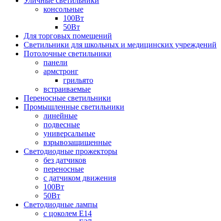
Уличные светильники
консольные
100Вт
50Вт
Для торговых помещений
Светильники для школьных и медицинских учреждений
Потолочные светильники
панели
армстронг
грильято
встраиваемые
Переносные светильники
Промышленные светильники
линейные
подвесные
универсальные
взрывозащищенные
Светодиодные прожекторы
без датчиков
переносные
с датчиком движения
100Вт
50Вт
Светодиодные лампы
с цоколем E14