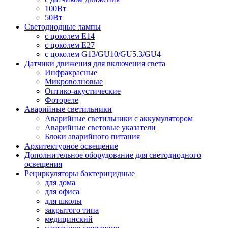
100Вт
50Вт
Светодиодные лампы
с цоколем E14
с цоколем E27
с цоколем G13/GU10/GU5.3/GU4
Датчики движения для включения света
Инфракрасные
Микроволновые
Оптико-акустические
Фотореле
Аварийные светильники
Аварийные светильники с аккумулятором
Аварийные световые указатели
Блоки аварийного питания
Архитектурное освещение
Дополнительное оборудование для светодиодного
освещения
Рециркуляторы бактерицидные
для дома
для офиса
для школы
закрытого типа
медицинский