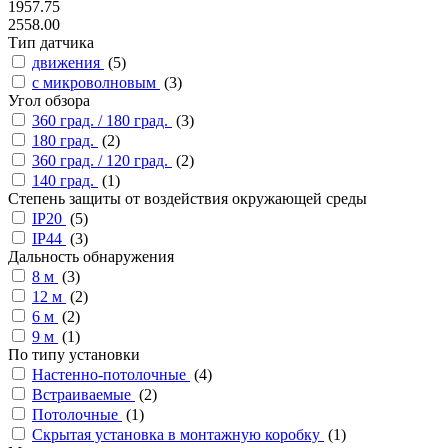
1957.75
2558.00
Тип датчика
движения
(
5
)
с микроволновым
(
3
)
Угол обзора
360 град. / 180 град.
(
3
)
180 град.
(
2
)
360 град. / 120 град.
(
2
)
140 град.
(
1
)
Степень защиты от воздействия окружающей среды
IP20
(
5
)
IP44
(
3
)
Дальность обнаружения
8 м
(
3
)
12 м
(
2
)
6 м
(
2
)
9 м
(
1
)
По типу установки
Настенно-потолочные
(
4
)
Встраиваемые
(
2
)
Потолочные
(
1
)
Скрытая установка в монтажную коробку
(
1
)