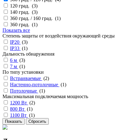
120 град. (
3
)
140 град. (
3
)
360 град. / 160 град. (
1
)
360 град. (
1
)
Показать все
Степень защиты от воздействия окружающей среды
IP20
(
3
)
IP33
(
1
)
Дальность обнаружения
6 м
(
3
)
7 м
(
1
)
По типу установки
Встраиваемые
(
2
)
Настенно-потолочные
(
1
)
Потолочные
(
1
)
Максимальная подключаемая мощность
1200 Вт
(
2
)
800 Вт
(
1
)
1100 Вт
(
1
)