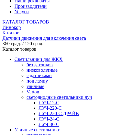
Наши реквизиты
Производители
Услуги
КАТАЛОГ ТОВАРОВ
Иннокор
Каталог
Датчики движения для включения света
360 град. / 120 град.
Каталог товаров
Светильники для ЖКХ
без датчиков
низковольтные
с датчиками
под лампу
уличные
Varton
светодиодные светильники луч
ЛУЧ-12-С
ЛУЧ-220-С
ЛУЧ-220-С ДРАЙВ
ЛУЧ-24-С
ЛУЧ-36-С
Уличные светильники