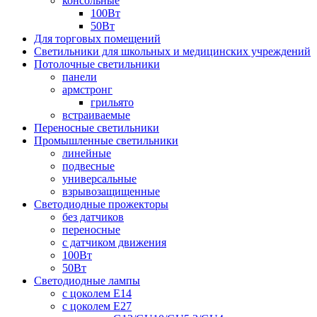
консольные
100Вт
50Вт
Для торговых помещений
Светильники для школьных и медицинских учреждений
Потолочные светильники
панели
армстронг
грильято
встраиваемые
Переносные светильники
Промышленные светильники
линейные
подвесные
универсальные
взрывозащищенные
Светодиодные прожекторы
без датчиков
переносные
с датчиком движения
100Вт
50Вт
Светодиодные лампы
с цоколем E14
с цоколем E27