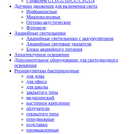
с цоколем G13/GU10/GU5.3/GU4
Датчики движения для включения света
Инфракрасные
Микроволновые
Оптико-акустические
Фотореле
Аварийные светильники
Аварийные светильники с аккумулятором
Аварийные световые указатели
Блоки аварийного питания
Архитектурное освещение
Дополнительное оборудование для светодиодного
освещения
Рециркуляторы бактерицидные
для дома
для офиса
для школы
закрытого типа
медицинский
настенное крепление
облучатели
открытого типа
передвижные
подставки
промышленные