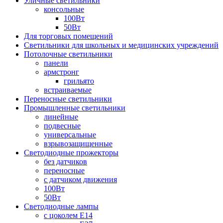
Уличные светильники
консольные
100Вт
50Вт
Для торговых помещений
Светильники для школьных и медицинских учреждений
Потолочные светильники
панели
армстронг
грильято
встраиваемые
Переносные светильники
Промышленные светильники
линейные
подвесные
универсальные
взрывозащищенные
Светодиодные прожекторы
без датчиков
переносные
с датчиком движения
100Вт
50Вт
Светодиодные лампы
с цоколем E14