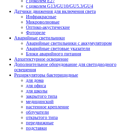
с цоколем E27
с цоколем G13/GU10/GU5.3/GU4
Датчики движения для включения света
Инфракрасные
Микроволновые
Оптико-акустические
Фотореле
Аварийные светильники
Аварийные светильники с аккумулятором
Аварийные световые указатели
Блоки аварийного питания
Архитектурное освещение
Дополнительное оборудование для светодиодного
освещения
Рециркуляторы бактерицидные
для дома
для офиса
для школы
закрытого типа
медицинский
настенное крепление
облучатели
открытого типа
передвижные
подставки