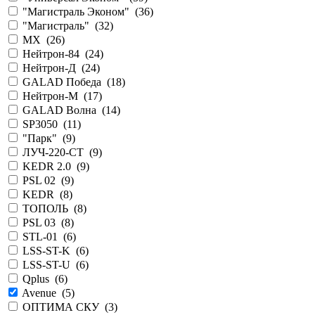
"Магистраль Эконом" (
36
)
"Магистраль" (
32
)
MX (
26
)
Нейтрон-84 (
24
)
Нейтрон-Д (
24
)
GALAD Победа (
18
)
Нейтрон-М (
17
)
GALAD Волна (
14
)
SP3050 (
11
)
"Парк" (
9
)
ЛУЧ-220-СТ (
9
)
KEDR 2.0 (
9
)
PSL 02 (
9
)
KEDR (
8
)
ТОПОЛЬ (
8
)
PSL 03 (
8
)
STL-01 (
6
)
LSS-ST-K (
6
)
LSS-ST-U (
6
)
Qplus (
6
)
Avenue (
5
)
ОПТИМА СКУ (
3
)