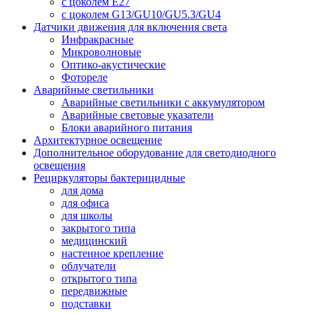
с цоколем E27
с цоколем G13/GU10/GU5.3/GU4
Датчики движения для включения света
Инфракрасные
Микроволновые
Оптико-акустические
Фотореле
Аварийные светильники
Аварийные светильники с аккумулятором
Аварийные световые указатели
Блоки аварийного питания
Архитектурное освещение
Дополнительное оборудование для светодиодного
освещения
Рециркуляторы бактерицидные
для дома
для офиса
для школы
закрытого типа
медицинский
настенное крепление
облучатели
открытого типа
передвижные
подставки