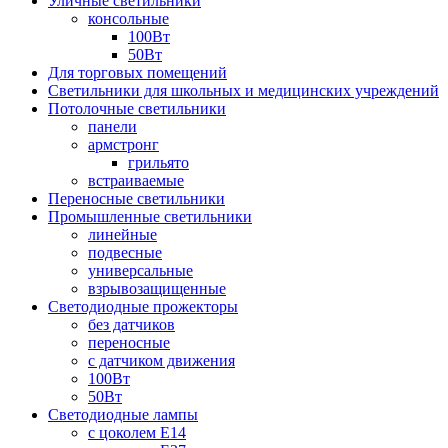
Уличные светильники
консольные
100Вт
50Вт
Для торговых помещений
Светильники для школьных и медицинских учреждений
Потолочные светильники
панели
армстронг
грильято
встраиваемые
Переносные светильники
Промышленные светильники
линейные
подвесные
универсальные
взрывозащищенные
Светодиодные прожекторы
без датчиков
переносные
с датчиком движения
100Вт
50Вт
Светодиодные лампы
с цоколем E14