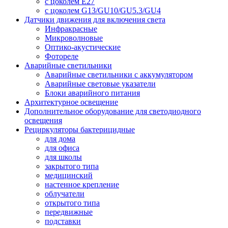
с цоколем E27
с цоколем G13/GU10/GU5.3/GU4
Датчики движения для включения света
Инфракрасные
Микроволновые
Оптико-акустические
Фотореле
Аварийные светильники
Аварийные светильники с аккумулятором
Аварийные световые указатели
Блоки аварийного питания
Архитектурное освещение
Дополнительное оборудование для светодиодного
освещения
Рециркуляторы бактерицидные
для дома
для офиса
для школы
закрытого типа
медицинский
настенное крепление
облучатели
открытого типа
передвижные
подставки