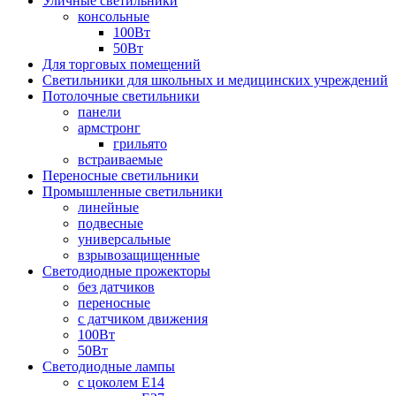
Уличные светильники
консольные
100Вт
50Вт
Для торговых помещений
Светильники для школьных и медицинских учреждений
Потолочные светильники
панели
армстронг
грильято
встраиваемые
Переносные светильники
Промышленные светильники
линейные
подвесные
универсальные
взрывозащищенные
Светодиодные прожекторы
без датчиков
переносные
с датчиком движения
100Вт
50Вт
Светодиодные лампы
с цоколем E14