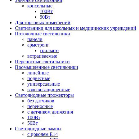
Уличные светильники
консольные
100Вт
50Вт
Для торговых помещений
Светильники для школьных и медицинских учреждений
Потолочные светильники
панели
армстронг
грильято
встраиваемые
Переносные светильники
Промышленные светильники
линейные
подвесные
универсальные
взрывозащищенные
Светодиодные прожекторы
без датчиков
переносные
с датчиком движения
100Вт
50Вт
Светодиодные лампы
с цоколем E14