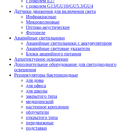
с цоколем E27
с цоколем G13/GU10/GU5.3/GU4
Датчики движения для включения света
Инфракрасные
Микроволновые
Оптико-акустические
Фотореле
Аварийные светильники
Аварийные светильники с аккумулятором
Аварийные световые указатели
Блоки аварийного питания
Архитектурное освещение
Дополнительное оборудование для светодиодного
освещения
Рециркуляторы бактерицидные
для дома
для офиса
для школы
закрытого типа
медицинский
настенное крепление
облучатели
открытого типа
передвижные
подставки