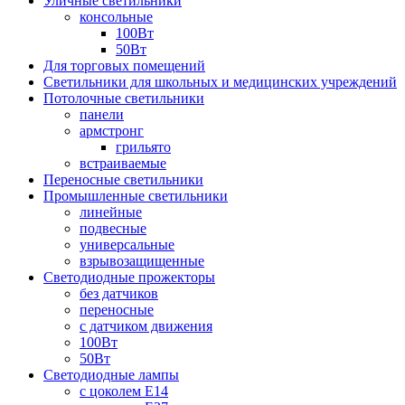
Уличные светильники
консольные
100Вт
50Вт
Для торговых помещений
Светильники для школьных и медицинских учреждений
Потолочные светильники
панели
армстронг
грильято
встраиваемые
Переносные светильники
Промышленные светильники
линейные
подвесные
универсальные
взрывозащищенные
Светодиодные прожекторы
без датчиков
переносные
с датчиком движения
100Вт
50Вт
Светодиодные лампы
с цоколем E14