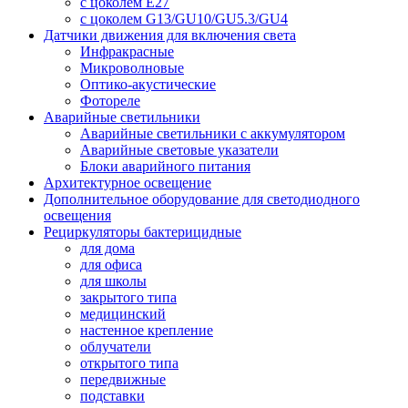
с цоколем E27
с цоколем G13/GU10/GU5.3/GU4
Датчики движения для включения света
Инфракрасные
Микроволновые
Оптико-акустические
Фотореле
Аварийные светильники
Аварийные светильники с аккумулятором
Аварийные световые указатели
Блоки аварийного питания
Архитектурное освещение
Дополнительное оборудование для светодиодного
освещения
Рециркуляторы бактерицидные
для дома
для офиса
для школы
закрытого типа
медицинский
настенное крепление
облучатели
открытого типа
передвижные
подставки