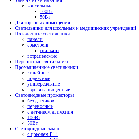
Уличные светильники
консольные
100Вт
50Вт
Для торговых помещений
Светильники для школьных и медицинских учреждений
Потолочные светильники
панели
армстронг
грильято
встраиваемые
Переносные светильники
Промышленные светильники
линейные
подвесные
универсальные
взрывозащищенные
Светодиодные прожекторы
без датчиков
переносные
с датчиком движения
100Вт
50Вт
Светодиодные лампы
с цоколем E14