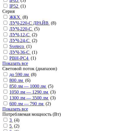
IP65
(
3
)
IP52
(
1
)
Серия
ЖКХ
(
8
)
ЛУЧ-220-С ДРАЙВ
(
8
)
ЛУЧ-220-С
(
5
)
ЛУЧ-12-С
(
2
)
ЛУЧ-24-С
(
2
)
Sveteco
(
1
)
ЛУЧ-36-С
(
1
)
PBH-PC4
(
1
)
Показать все
Cветовой поток (диапазон)
до 590 лм
(
8
)
800 лм
(
6
)
850 лм — 1000 лм
(
5
)
1050 лм — 1290 лм
(
3
)
1300 лм — 3500 лм
(
3
)
600 лм — 790 лм
(
2
)
Показать все
Потребляемая мощность (Вт)
3
(
4
)
5
(
2
)