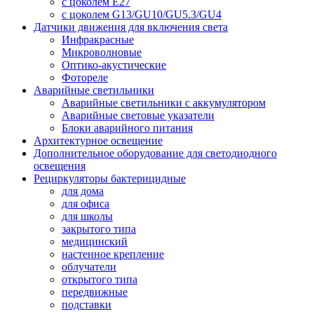
с цоколем E27
с цоколем G13/GU10/GU5.3/GU4
Датчики движения для включения света
Инфракрасные
Микроволновые
Оптико-акустические
Фотореле
Аварийные светильники
Аварийные светильники с аккумулятором
Аварийные световые указатели
Блоки аварийного питания
Архитектурное освещение
Дополнительное оборудование для светодиодного
освещения
Рециркуляторы бактерицидные
для дома
для офиса
для школы
закрытого типа
медицинский
настенное крепление
облучатели
открытого типа
передвижные
подставки