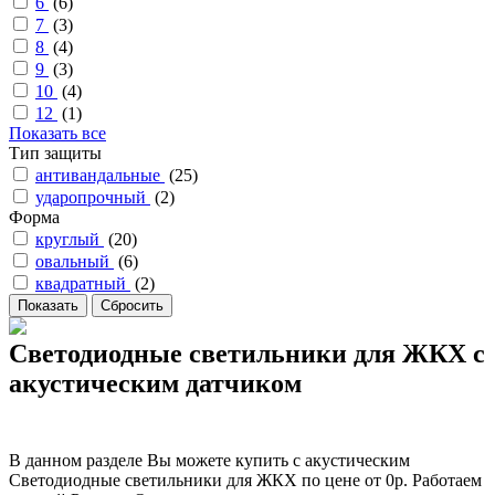
6
(
6
)
7
(
3
)
8
(
4
)
9
(
3
)
10
(
4
)
12
(
1
)
Показать все
Тип защиты
антивандальные
(
25
)
ударопрочный
(
2
)
Форма
круглый
(
20
)
овальный
(
6
)
квадратный
(
2
)
Светодиодные светильники для ЖКХ с
акустическим датчиком
В данном разделе Вы можете купить с акустическим
Светодиодные светильники для ЖКХ по цене от 0р. Работаем