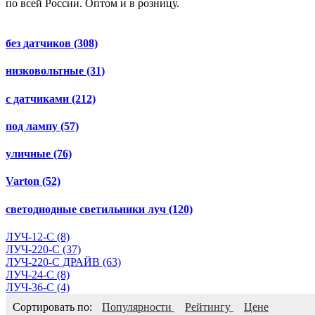
по всей России. Оптом и в розницу.
без датчиков
(308)
низковольтные
(31)
с датчиками
(212)
под лампу
(57)
уличные
(76)
Varton
(52)
светодиодные светильники луч
(120)
ЛУЧ-12-С
(8)
ЛУЧ-220-С
(37)
ЛУЧ-220-С ДРАЙВ
(63)
ЛУЧ-24-С
(8)
ЛУЧ-36-С
(4)
Сортировать по:
Популярности
Рейтингу
Цене