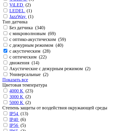
ViLED
(
2
)
LEDEL
(
1
)
JazzWay
(
1
)
Тип датчика
Без датчика (
340
)
с микроволновым (
69
)
с оптико-акустическим (
59
)
с дежурным режимом (
40
)
с акустическим (
28
)
с оптическим (
22
)
движения (
14
)
Акустические с дежурным режимом (
2
)
Универсальные (
2
)
Показать все
Цветовая температура
4000 К
(
23
)
3000 К
(
2
)
5000 К
(
2
)
Степень защиты от воздействия окружающей среды
IP54
(
13
)
IP40
(
6
)
IP56
(
5
)