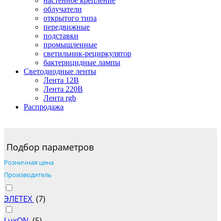
настенное крепление
облучатели
открытого типа
передвижные
подставки
промышленные
светильник-рециркулятор
бактерицидные лампы
Светодиодные ленты
Лента 12В
Лента 220В
Лента rgb
Распродажа
Подбор параметров
Розничная цена
Производитель
ЭЛЕТЕХ
(
7
)
LuxON
(
5
)