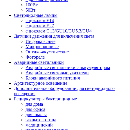
100Вт
50Вт
Светодиодные лампы
с цоколем E14
с цоколем E27
с цоколем G13/GU10/GU5.3/GU4
Датчики движения для включения света
Инфракрасные
Микроволновые
Оптико-акустические
Фотореле
Аварийные светильники
Аварийные светильники с аккумулятором
Аварийные световые указатели
Блоки аварийного питания
Архитектурное освещение
Дополнительное оборудование для светодиодного
освещения
Рециркуляторы бактерицидные
для дома
для офиса
для школы
закрытого типа
медицинский