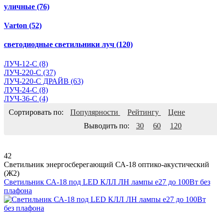
уличные
(76)
Varton
(52)
светодиодные светильники луч
(120)
ЛУЧ-12-С
(8)
ЛУЧ-220-С
(37)
ЛУЧ-220-С ДРАЙВ
(63)
ЛУЧ-24-С
(8)
ЛУЧ-36-С
(4)
Сортировать по:
Популярности
Рейтингу
Цене
Выводить по:
30
60
120
42
Светильник энергосберегающий СА-18 оптико-акустический
(Ж2)
Светильник СА-18 под LED КЛЛ ЛН лампы е27 до 100Вт без
плафона