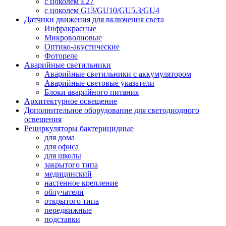
с цоколем E27
с цоколем G13/GU10/GU5.3/GU4
Датчики движения для включения света
Инфракрасные
Микроволновые
Оптико-акустические
Фотореле
Аварийные светильники
Аварийные светильники с аккумулятором
Аварийные световые указатели
Блоки аварийного питания
Архитектурное освещение
Дополнительное оборудование для светодиодного
освещения
Рециркуляторы бактерицидные
для дома
для офиса
для школы
закрытого типа
медицинский
настенное крепление
облучатели
открытого типа
передвижные
подставки