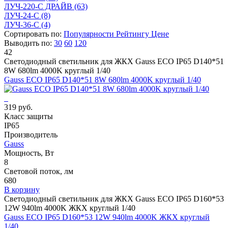
ЛУЧ-220-С ДРАЙВ
(63)
ЛУЧ-24-С
(8)
ЛУЧ-36-С
(4)
Сортировать по:
Популярности
Рейтингу
Цене
Выводить по:
30
60
120
42
Светодиодный светильник для ЖКХ Gauss ECO IP65 D140*51
8W 680lm 4000K круглый 1/40
Gauss ECO IP65 D140*51 8W 680lm 4000K круглый 1/40
319 руб.
Класс защиты
IP65
Производитель
Gauss
Мощность, Вт
8
Световой поток, лм
680
В корзину
Светодиодный светильник для ЖКХ Gauss ECO IP65 D160*53
12W 940lm 4000K ЖКХ круглый 1/40
Gauss ECO IP65 D160*53 12W 940lm 4000K ЖКХ круглый
1/40