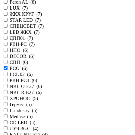
Feron AL (
8
)
LUX (
7
)
ЖКХ КРУГ (
7
)
STAR LED (
7
)
СПЕЦСВЕТ (
7
)
LED ЖКХ (
7
)
ДПП01 (
7
)
PBH-PC (
7
)
НПО (
6
)
DECOR (
6
)
СПП (
6
)
ECO (
6
)
LCL 02 (
6
)
PBH-PC3 (
6
)
NBL-O-E27 (
6
)
NBL-R-E27 (
6
)
ХРОНОС (
5
)
Гермес (
5
)
L-industry (
5
)
Meduse (
5
)
CD LED (
5
)
ЛУЧ-36-С (
4
)
BAT UNI LED (
4
)