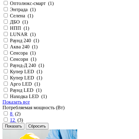
Оптолюкс-смарт (
1
)
Энтрада (
1
)
Селена (
1
)
ДБО (
1
)
НПП (
1
)
LUNAR (
1
)
Раунд 240 (
1
)
Аква 240 (
1
)
Сенсора (
1
)
Сенсори (
1
)
Раунд-Д 240 (
1
)
Купер LED (
1
)
Купер LED (
1
)
Арго LED (
1
)
Раунд LED (
1
)
Находка LED (
1
)
Показать все
Потребляемая мощность (Вт)
8
(
2
)
12
(
3
)