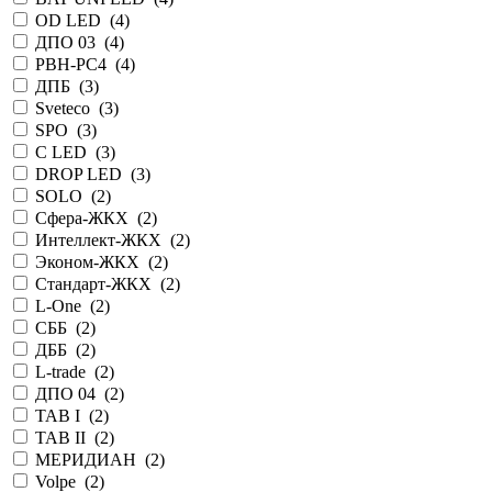
OD LED (
4
)
ДПО 03 (
4
)
PBH-PC4 (
4
)
ДПБ (
3
)
Sveteco (
3
)
SPO (
3
)
C LED (
3
)
DROP LED (
3
)
SOLO (
2
)
Сфера-ЖКХ (
2
)
Интеллект-ЖКХ (
2
)
Эконом-ЖКХ (
2
)
Стандарт-ЖКХ (
2
)
L-One (
2
)
СББ (
2
)
ДББ (
2
)
L-trade (
2
)
ДПО 04 (
2
)
TAB I (
2
)
TAB II (
2
)
МЕРИДИАН (
2
)
Volpe (
2
)