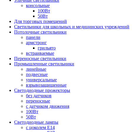
Уличные светильники
консольные
100Вт
50Вт
Для торговых помещений
Светильники для школьных и медицинских учреждений
Потолочные светильники
панели
армстронг
грильято
встраиваемые
Переносные светильники
Промышленные светильники
линейные
подвесные
универсальные
взрывозащищенные
Светодиодные прожекторы
без датчиков
переносные
с датчиком движения
100Вт
50Вт
Светодиодные лампы
с цоколем E14