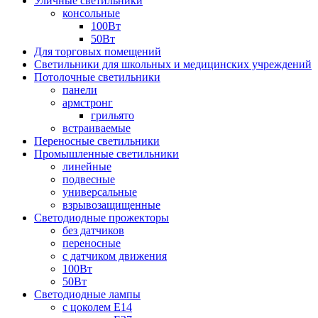
Уличные светильники
консольные
100Вт
50Вт
Для торговых помещений
Светильники для школьных и медицинских учреждений
Потолочные светильники
панели
армстронг
грильято
встраиваемые
Переносные светильники
Промышленные светильники
линейные
подвесные
универсальные
взрывозащищенные
Светодиодные прожекторы
без датчиков
переносные
с датчиком движения
100Вт
50Вт
Светодиодные лампы
с цоколем E14