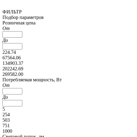
ФИЛЬТР
Подбор параметров
Розничная цена
От
До
224.74
67564.06
134903.37
202242.69
269582.00
Потребляемая мощность, Вт
От
До
5
254
503
751
1000
Cветовой поток, лм