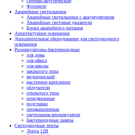
Оптико-акустические
Фотореле
Аварийные светильники
Аварийные светильники с аккумулятором
Аварийные световые указатели
Блоки аварийного питания
Архитектурное освещение
Дополнительное оборудование для светодиодного
освещения
Рециркуляторы бактерицидные
для дома
для офиса
для школы
закрытого типа
медицинский
настенное крепление
облучатели
открытого типа
передвижные
подставки
промышленные
светильник-рециркулятор
бактерицидные лампы
Светодиодные ленты
Лента 12В