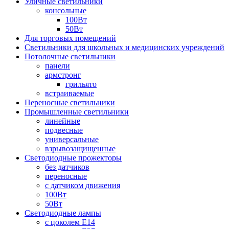
Уличные светильники
консольные
100Вт
50Вт
Для торговых помещений
Светильники для школьных и медицинских учреждений
Потолочные светильники
панели
армстронг
грильято
встраиваемые
Переносные светильники
Промышленные светильники
линейные
подвесные
универсальные
взрывозащищенные
Светодиодные прожекторы
без датчиков
переносные
с датчиком движения
100Вт
50Вт
Светодиодные лампы
с цоколем E14