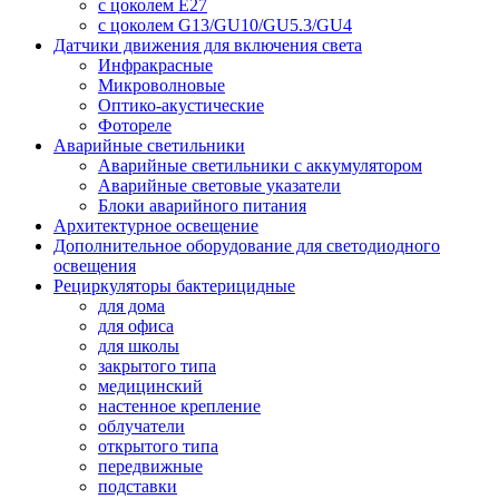
с цоколем E27
с цоколем G13/GU10/GU5.3/GU4
Датчики движения для включения света
Инфракрасные
Микроволновые
Оптико-акустические
Фотореле
Аварийные светильники
Аварийные светильники с аккумулятором
Аварийные световые указатели
Блоки аварийного питания
Архитектурное освещение
Дополнительное оборудование для светодиодного
освещения
Рециркуляторы бактерицидные
для дома
для офиса
для школы
закрытого типа
медицинский
настенное крепление
облучатели
открытого типа
передвижные
подставки