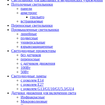
Светильники для школьных и медицинских учреждений
Потолочные светильники
панели
армстронг
грильято
встраиваемые
Переносные светильники
Промышленные светильники
линейные
подвесные
универсальные
взрывозащищенные
Светодиодные прожекторы
без датчиков
переносные
с датчиком движения
100Вт
50Вт
Светодиодные лампы
с цоколем E14
с цоколем E27
с цоколем G13/GU10/GU5.3/GU4
Датчики движения для включения света
Инфракрасные
Микроволновые