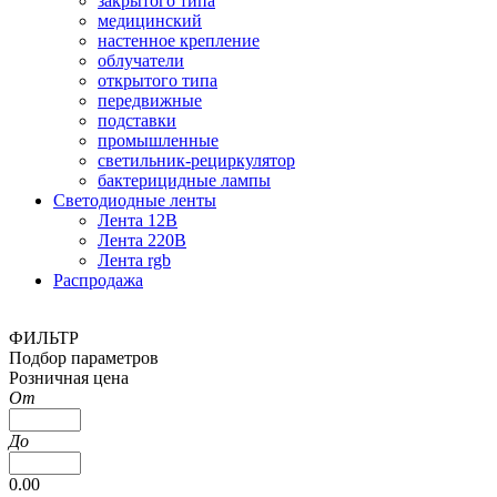
закрытого типа
медицинский
настенное крепление
облучатели
открытого типа
передвижные
подставки
промышленные
светильник-рециркулятор
бактерицидные лампы
Светодиодные ленты
Лента 12В
Лента 220В
Лента rgb
Распродажа
ФИЛЬТР
Подбор параметров
Розничная цена
От
До
0.00