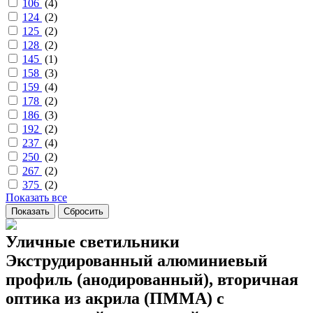
106
(
4
)
124
(
2
)
125
(
2
)
128
(
2
)
145
(
1
)
158
(
3
)
159
(
4
)
178
(
2
)
186
(
3
)
192
(
2
)
237
(
4
)
250
(
2
)
267
(
2
)
375
(
2
)
Показать все
Уличные светильники
Экструдированный алюминиевый
профиль (анодированный), вторичная
оптика из акрила (ПММА) с