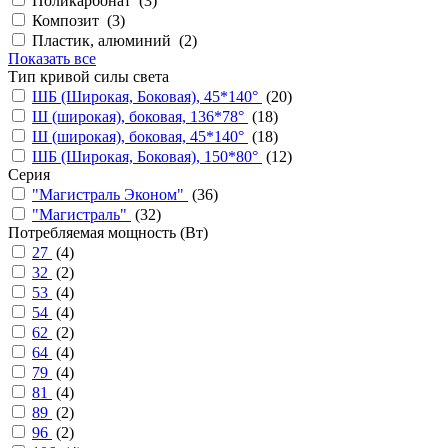
Поликарбонат (
3
)
Композит (
3
)
Пластик, алюминий (
2
)
Показать все
Тип кривой силы света
ШБ (Широкая, Боковая), 45*140°
(
20
)
Ш (широкая), боковая, 136*78°
(
18
)
Ш (широкая), боковая, 45*140°
(
18
)
ШБ (Широкая, Боковая), 150*80°
(
12
)
Серия
"Магистраль Эконом"
(
36
)
"Магистраль"
(
32
)
Потребляемая мощность (Вт)
27
(
4
)
32
(
2
)
53
(
4
)
54
(
4
)
62
(
2
)
64
(
4
)
79
(
4
)
81
(
4
)
89
(
2
)
96
(
2
)