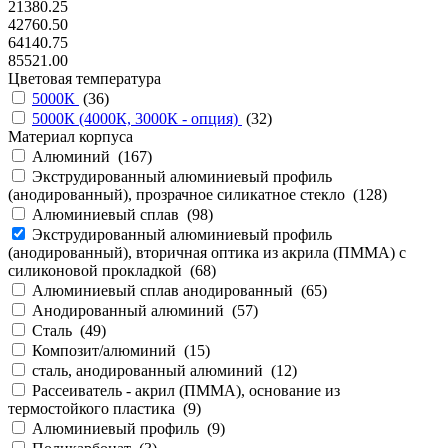
21380.25
42760.50
64140.75
85521.00
Цветовая температура
5000К
(
36
)
5000К (4000К, 3000К - опция)
(
32
)
Материал корпуса
Алюминий (
167
)
Экструдированный алюминиевый профиль
(анодированный), прозрачное силикатное стекло (
128
)
Алюминиевый сплав (
98
)
Экструдированный алюминиевый профиль
(анодированный), вторичная оптика из акрила (ПММА) с
силиконовой прокладкой (
68
)
Алюминиевый сплав анодированный (
65
)
Анодированный алюминий (
57
)
Сталь (
49
)
Композит/алюминий (
15
)
сталь, анодированный алюминий (
12
)
Рассеиватель - акрил (ПММА), основание из
термостойкого пластика (
9
)
Алюминиевый профиль (
9
)