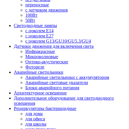
переносные
с датчиком движения
100Вт
50Вт
Светодиодные лампы
с цоколем E14
с цоколем E27
с цоколем G13/GU10/GU5.3/GU4
Датчики движения для включения света
Инфракрасные
Микроволновые
Оптико-акустические
Фотореле
Аварийные светильники
Аварийные светильники с аккумулятором
Аварийные световые указатели
Блоки аварийного питания
Архитектурное освещение
Дополнительное оборудование для светодиодного
освещения
Рециркуляторы бактерицидные
для дома
для офиса
для школы