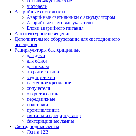
Оптико-акустические
Фотореле
Аварийные светильники
Аварийные светильники с аккумулятором
Аварийные световые указатели
Блоки аварийного питания
Архитектурное освещение
Дополнительное оборудование для светодиодного
освещения
Рециркуляторы бактерицидные
для дома
для офиса
для школы
закрытого типа
медицинский
настенное крепление
облучатели
открытого типа
передвижные
подставки
промышленные
светильник-рециркулятор
бактерицидные лампы
Светодиодные ленты
Лента 12В