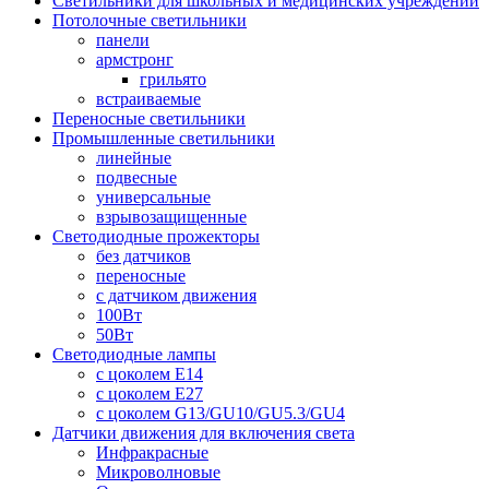
Светильники для школьных и медицинских учреждений
Потолочные светильники
панели
армстронг
грильято
встраиваемые
Переносные светильники
Промышленные светильники
линейные
подвесные
универсальные
взрывозащищенные
Светодиодные прожекторы
без датчиков
переносные
с датчиком движения
100Вт
50Вт
Светодиодные лампы
с цоколем E14
с цоколем E27
с цоколем G13/GU10/GU5.3/GU4
Датчики движения для включения света
Инфракрасные
Микроволновые