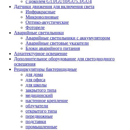
с цоколем G13/GU10/GU5.3/GU4
Датчики движения для включения света
Инфракрасные
Микроволновые
Оптико-акустические
Фотореле
Аварийные светильники
Аварийные светильники с аккумулятором
Аварийные световые указатели
Блоки аварийного питания
Архитектурное освещение
Дополнительное оборудование для светодиодного
освещения
Рециркуляторы бактерицидные
для дома
для офиса
для школы
закрытого типа
медицинский
настенное крепление
облучатели
открытого типа
передвижные
подставки
промышленные