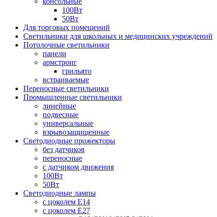
консольные
100Вт
50Вт
Для торговых помещений
Светильники для школьных и медицинских учреждений
Потолочные светильники
панели
армстронг
грильято
встраиваемые
Переносные светильники
Промышленные светильники
линейные
подвесные
универсальные
взрывозащищенные
Светодиодные прожекторы
без датчиков
переносные
с датчиком движения
100Вт
50Вт
Светодиодные лампы
с цоколем E14
с цоколем E27