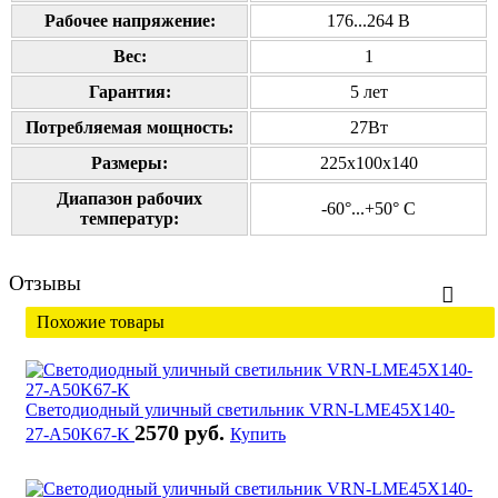
Рабочее напряжение:
176...264 В
Вес:
1
Гарантия:
5 лет
Потребляемая мощность:
27Вт
Размеры:
225х100х140
Диапазон рабочих
-60°...+50° С
температур:
Отзывы
Похожие товары
Светодиодный уличный светильник VRN-LME45X140-
2570 руб.
27-A50K67-K
Купить