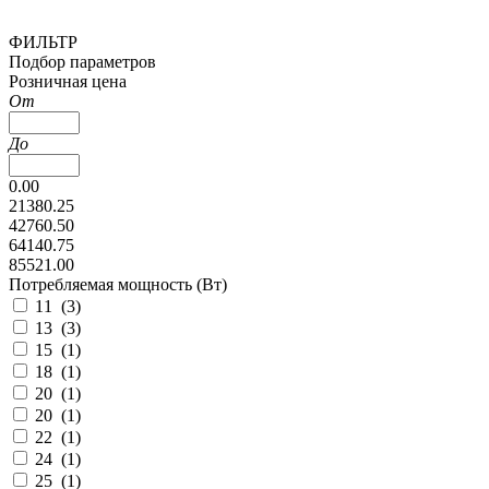
ФИЛЬТР
Подбор параметров
Розничная цена
От
До
0.00
21380.25
42760.50
64140.75
85521.00
Потребляемая мощность (Вт)
11 (
3
)
13 (
3
)
15 (
1
)
18 (
1
)
20 (
1
)
20 (
1
)
22 (
1
)
24 (
1
)
25 (
1
)