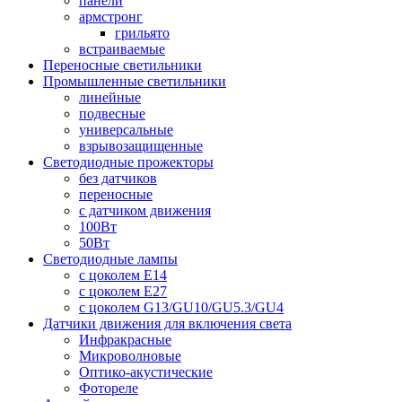
панели
армстронг
грильято
встраиваемые
Переносные светильники
Промышленные светильники
линейные
подвесные
универсальные
взрывозащищенные
Светодиодные прожекторы
без датчиков
переносные
с датчиком движения
100Вт
50Вт
Светодиодные лампы
с цоколем E14
с цоколем E27
с цоколем G13/GU10/GU5.3/GU4
Датчики движения для включения света
Инфракрасные
Микроволновые
Оптико-акустические
Фотореле