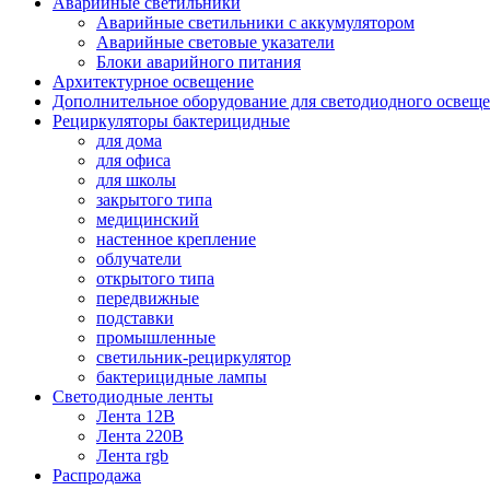
Аварийные светильники
Аварийные светильники с аккумулятором
Аварийные световые указатели
Блоки аварийного питания
Архитектурное освещение
Дополнительное оборудование для светодиодного освещ
Рециркуляторы бактерицидные
для дома
для офиса
для школы
закрытого типа
медицинский
настенное крепление
облучатели
открытого типа
передвижные
подставки
промышленные
светильник-рециркулятор
бактерицидные лампы
Светодиодные ленты
Лента 12В
Лента 220В
Лента rgb
Распродажа