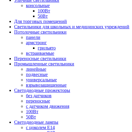
Уличные светильники
консольные
100Вт
50Вт
Для торговых помещений
Светильники для школьных и медицинских учреждений
Потолочные светильники
панели
армстронг
грильято
встраиваемые
Переносные светильники
Промышленные светильники
линейные
подвесные
универсальные
взрывозащищенные
Светодиодные прожекторы
без датчиков
переносные
с датчиком движения
100Вт
50Вт
Светодиодные лампы
с цоколем E14