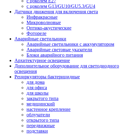
с цоколем E27
с цоколем G13/GU10/GU5.3/GU4
Датчики движения для включения света
Инфракрасные
Микроволновые
Оптико-акустические
Фотореле
Аварийные светильники
Аварийные светильники с аккумулятором
Аварийные световые указатели
Блоки аварийного питания
Архитектурное освещение
Дополнительное оборудование для светодиодного
освещения
Рециркуляторы бактерицидные
для дома
для офиса
для школы
закрытого типа
медицинский
настенное крепление
облучатели
открытого типа
передвижные
подставки