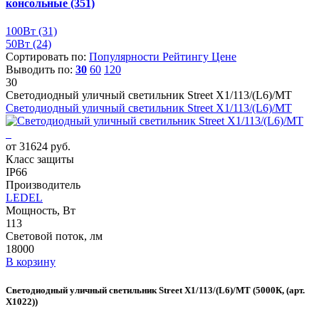
консольные
(351)
100Вт
(31)
50Вт
(24)
Сортировать по:
Популярности
Рейтингу
Цене
Выводить по:
30
60
120
30
Светодиодный уличный светильник Street X1/113/(L6)/MT
Светодиодный уличный светильник Street X1/113/(L6)/MT
от 31624 руб.
Класс защиты
IP66
Производитель
LEDEL
Мощность, Вт
113
Световой поток, лм
18000
В корзину
Светодиодный уличный светильник Street X1/113/(L6)/MT (5000К, (арт.
X1022))