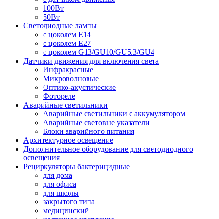
100Вт
50Вт
Светодиодные лампы
с цоколем E14
с цоколем E27
с цоколем G13/GU10/GU5.3/GU4
Датчики движения для включения света
Инфракрасные
Микроволновые
Оптико-акустические
Фотореле
Аварийные светильники
Аварийные светильники с аккумулятором
Аварийные световые указатели
Блоки аварийного питания
Архитектурное освещение
Дополнительное оборудование для светодиодного
освещения
Рециркуляторы бактерицидные
для дома
для офиса
для школы
закрытого типа
медицинский