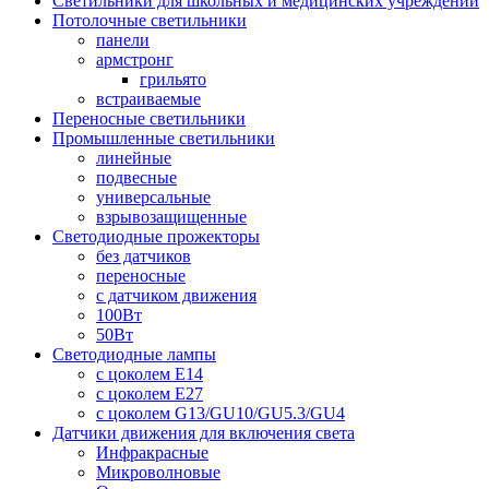
Светильники для школьных и медицинских учреждений
Потолочные светильники
панели
армстронг
грильято
встраиваемые
Переносные светильники
Промышленные светильники
линейные
подвесные
универсальные
взрывозащищенные
Светодиодные прожекторы
без датчиков
переносные
с датчиком движения
100Вт
50Вт
Светодиодные лампы
с цоколем E14
с цоколем E27
с цоколем G13/GU10/GU5.3/GU4
Датчики движения для включения света
Инфракрасные
Микроволновые