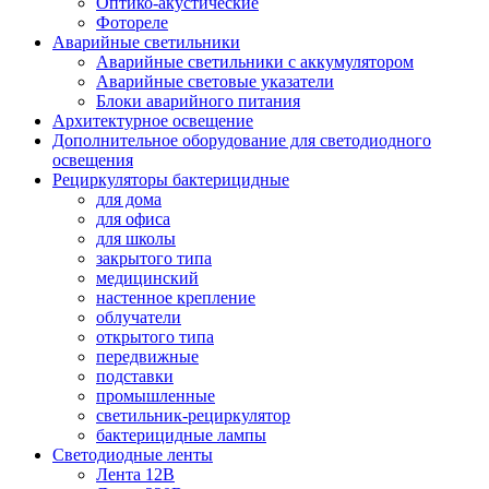
Оптико-акустические
Фотореле
Аварийные светильники
Аварийные светильники с аккумулятором
Аварийные световые указатели
Блоки аварийного питания
Архитектурное освещение
Дополнительное оборудование для светодиодного
освещения
Рециркуляторы бактерицидные
для дома
для офиса
для школы
закрытого типа
медицинский
настенное крепление
облучатели
открытого типа
передвижные
подставки
промышленные
светильник-рециркулятор
бактерицидные лампы
Светодиодные ленты
Лента 12В