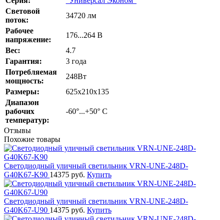
Серия:
"Универсал Эконом"
Cветовой
34720 лм
поток:
Рабочее
176...264 В
напряжение:
Вес:
4.7
Гарантия:
3 года
Потребляемая
248Вт
мощность:
Размеры:
625х210х135
Диапазон
рабочих
-60°...+50° С
температур:
Отзывы
Похожие товары
Светодиодный уличный светильник VRN-UNE-248D-
G40K67-K90
14375 руб.
Купить
Светодиодный уличный светильник VRN-UNE-248D-
G40K67-U90
14375 руб.
Купить