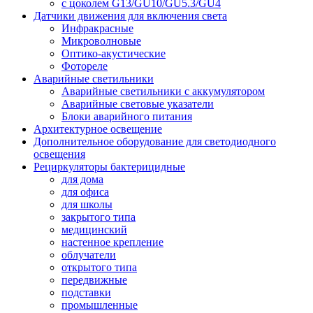
с цоколем G13/GU10/GU5.3/GU4
Датчики движения для включения света
Инфракрасные
Микроволновые
Оптико-акустические
Фотореле
Аварийные светильники
Аварийные светильники с аккумулятором
Аварийные световые указатели
Блоки аварийного питания
Архитектурное освещение
Дополнительное оборудование для светодиодного
освещения
Рециркуляторы бактерицидные
для дома
для офиса
для школы
закрытого типа
медицинский
настенное крепление
облучатели
открытого типа
передвижные
подставки
промышленные