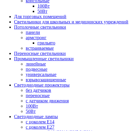
консольные
100Вт
50Вт
Для торговых помещений
Светильники для школьных и медицинских учреждений
Потолочные светильники
панели
армстронг
грильято
встраиваемые
Переносные светильники
Промышленные светильники
линейные
подвесные
универсальные
взрывозащищенные
Светодиодные прожекторы
без датчиков
переносные
с датчиком движения
100Вт
50Вт
Светодиодные лампы
с цоколем E14
с цоколем E27