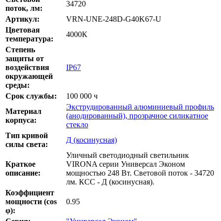
34720
поток, лм:
Артикул:
VRN-UNE-248D-G40K67-U
Цветовая
4000К
температура:
Степень
защиты от
воздействия
IP67
окружающей
среды:
Срок службы:
100 000 ч
Экструдированный алюминиевый профиль
Материал
(анодированный), прозрачное силикатное
корпуса:
стекло
Тип кривой
Д (косинусная)
силы света:
Уличный светодиодный светильник
Краткое
VIRONA серии Универсал Эконом
описание:
мощностью 248 Вт. Световой поток - 34720
лм. КСС - Д (косинусная).
Коэффициент
мощности (cos
0.95
φ):