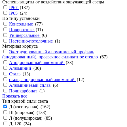
Степень защиты от воздействия окружающей среды
IP67
(
137
)
IP65
(
24
)
По типу установки
Консольные
(
77
)
Поворотные
(
11
)
Универсальные
(
6
)
Настенно-потолочные
(
1
)
Материал корпуса
Экструдированный алюминиевый профиль
(анодированный), прозрачное силикатное стекло
(
67
)
Анодированный алюминий
(
33
)
Алюминий
(
30
)
Сталь
(
13
)
сталь, анодированный алюминий
(
12
)
Алюминиевый сплав
(
6
)
Поликарбонат
(
1
)
Показать все
Тип кривой силы света
Д (косинусная) (
162
)
Ш (широкая) (
133
)
Л (полуширокая) (
85
)
Д, 120 (
24
)