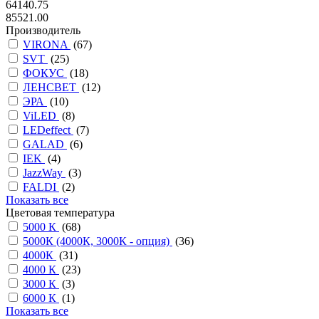
64140.75
85521.00
Производитель
VIRONA
(
67
)
SVT
(
25
)
ФОКУС
(
18
)
ЛЕНСВЕТ
(
12
)
ЭРА
(
10
)
ViLED
(
8
)
LEDeffect
(
7
)
GALAD
(
6
)
IEK
(
4
)
JazzWay
(
3
)
FALDI
(
2
)
Показать все
Цветовая температура
5000 К
(
68
)
5000К (4000К, 3000К - опция)
(
36
)
4000К
(
31
)
4000 К
(
23
)
3000 К
(
3
)
6000 К
(
1
)
Показать все