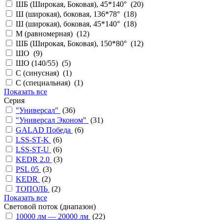
ШБ (Широкая, Боковая), 45*140° (
20
)
Ш (широкая), боковая, 136*78° (
18
)
Ш (широкая), боковая, 45*140° (
18
)
М (равномерная) (
12
)
ШБ (Широкая, Боковая), 150*80° (
12
)
ШО (
9
)
ШО (140/55) (
5
)
С (синусная) (
1
)
С (специальная) (
1
)
Показать все
Серия
"Универсал"
(
36
)
"Универсал Эконом"
(
31
)
GALAD Победа
(
6
)
LSS-ST-K
(
6
)
LSS-ST-U
(
6
)
KEDR 2.0
(
3
)
PSL 05
(
3
)
KEDR
(
2
)
ТОПОЛЬ
(
2
)
Показать все
Cветовой поток (диапазон)
10000 лм — 20000 лм
(
22
)