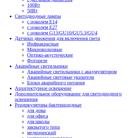
100Вт
50Вт
Светодиодные лампы
с цоколем E14
с цоколем E27
с цоколем G13/GU10/GU5.3/GU4
Датчики движения для включения света
Инфракрасные
Микроволновые
Оптико-акустические
Фотореле
Аварийные светильники
Аварийные светильники с аккумулятором
Аварийные световые указатели
Блоки аварийного питания
Архитектурное освещение
Дополнительное оборудование для светодиодного
освещения
Рециркуляторы бактерицидные
для дома
для офиса
для школы
закрытого типа
медицинский