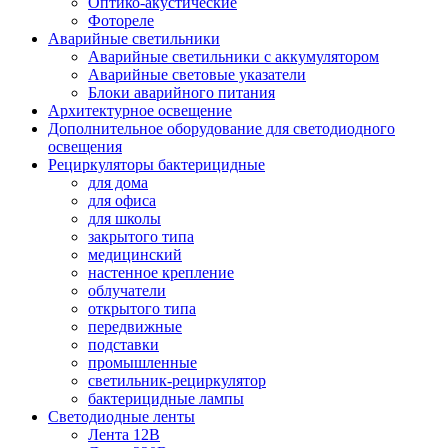
Оптико-акустические
Фотореле
Аварийные светильники
Аварийные светильники с аккумулятором
Аварийные световые указатели
Блоки аварийного питания
Архитектурное освещение
Дополнительное оборудование для светодиодного
освещения
Рециркуляторы бактерицидные
для дома
для офиса
для школы
закрытого типа
медицинский
настенное крепление
облучатели
открытого типа
передвижные
подставки
промышленные
светильник-рециркулятор
бактерицидные лампы
Светодиодные ленты
Лента 12В