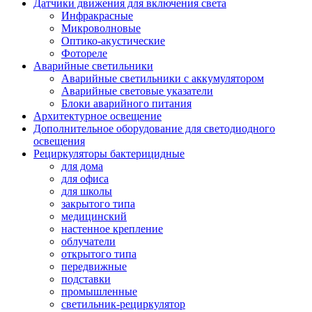
Датчики движения для включения света
Инфракрасные
Микроволновые
Оптико-акустические
Фотореле
Аварийные светильники
Аварийные светильники с аккумулятором
Аварийные световые указатели
Блоки аварийного питания
Архитектурное освещение
Дополнительное оборудование для светодиодного
освещения
Рециркуляторы бактерицидные
для дома
для офиса
для школы
закрытого типа
медицинский
настенное крепление
облучатели
открытого типа
передвижные
подставки
промышленные
светильник-рециркулятор