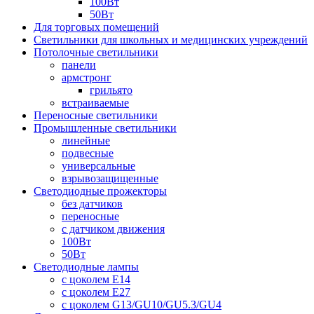
100Вт
50Вт
Для торговых помещений
Светильники для школьных и медицинских учреждений
Потолочные светильники
панели
армстронг
грильято
встраиваемые
Переносные светильники
Промышленные светильники
линейные
подвесные
универсальные
взрывозащищенные
Светодиодные прожекторы
без датчиков
переносные
с датчиком движения
100Вт
50Вт
Светодиодные лампы
с цоколем E14
с цоколем E27
с цоколем G13/GU10/GU5.3/GU4