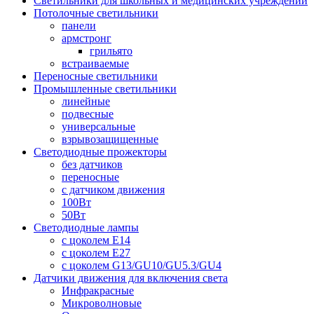
Светильники для школьных и медицинских учреждений
Потолочные светильники
панели
армстронг
грильято
встраиваемые
Переносные светильники
Промышленные светильники
линейные
подвесные
универсальные
взрывозащищенные
Светодиодные прожекторы
без датчиков
переносные
с датчиком движения
100Вт
50Вт
Светодиодные лампы
с цоколем E14
с цоколем E27
с цоколем G13/GU10/GU5.3/GU4
Датчики движения для включения света
Инфракрасные
Микроволновые