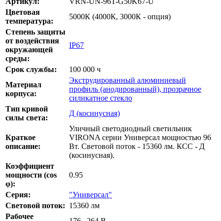
Артикул:
VRN-UN-96T-G50K67-U
Цветовая
5000К (4000К, 3000К - опция)
температура:
Степень защиты
от воздействия
IP67
окружающей
среды:
Срок службы:
100 000 ч
Экструдированный алюминиевый
Материал
профиль (анодированный), прозрачное
корпуса:
силикатное стекло
Тип кривой
Д (косинусная)
силы света:
Уличный светодиодный светильник
Краткое
VIRONA серии Универсал мощностью 96
описание:
Вт. Световой поток - 15360 лм. КСС - Д
(косинусная).
Коэффициент
мощности (cos
0.95
φ):
Серия:
"Универсал"
Cветовой поток:
15360 лм
Рабочее
176...264 В