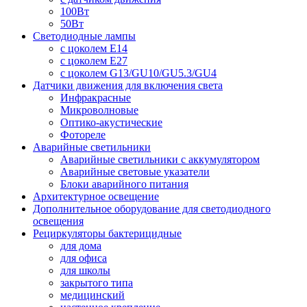
100Вт
50Вт
Светодиодные лампы
с цоколем E14
с цоколем E27
с цоколем G13/GU10/GU5.3/GU4
Датчики движения для включения света
Инфракрасные
Микроволновые
Оптико-акустические
Фотореле
Аварийные светильники
Аварийные светильники с аккумулятором
Аварийные световые указатели
Блоки аварийного питания
Архитектурное освещение
Дополнительное оборудование для светодиодного
освещения
Рециркуляторы бактерицидные
для дома
для офиса
для школы
закрытого типа
медицинский