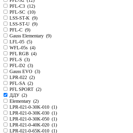
PFL-S2 (
12
)
PFL-C3 (
12
)
PFL-SC (
10
)
LSS-ST-K (
9
)
LSS-ST-U (
9
)
PFL-С (
9
)
Gauss Elementary (
9
)
LFL-05 (
5
)
WFL-05s (
4
)
PFL RGB (
4
)
PFL-S (
3
)
PFL-D2 (
3
)
Gauss EVO (
3
)
LPR-022 (
2
)
PFL-SA (
2
)
PFL SPORT (
2
)
ДДУ (
2
)
Elementary (
2
)
LPR-021-0-30K-010 (
1
)
LPR-021-0-30K-030 (
1
)
LPR-021-0-30K-050 (
1
)
LPR-021-0-40K-020 (
1
)
LPR-021-0-65K-010 (
1
)