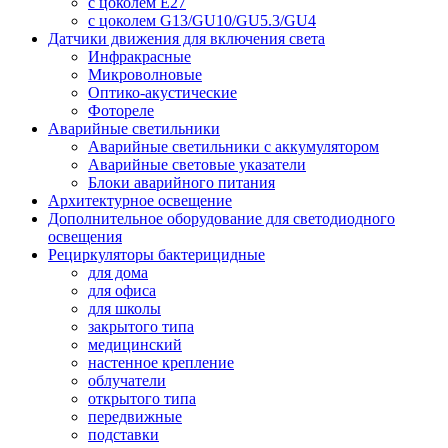
с цоколем E27
с цоколем G13/GU10/GU5.3/GU4
Датчики движения для включения света
Инфракрасные
Микроволновые
Оптико-акустические
Фотореле
Аварийные светильники
Аварийные светильники с аккумулятором
Аварийные световые указатели
Блоки аварийного питания
Архитектурное освещение
Дополнительное оборудование для светодиодного
освещения
Рециркуляторы бактерицидные
для дома
для офиса
для школы
закрытого типа
медицинский
настенное крепление
облучатели
открытого типа
передвижные
подставки