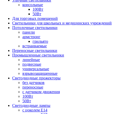
Уличные светильники
консольные
100Вт
50Вт
Для торговых помещений
Светильники для школьных и медицинских учреждений
Потолочные светильники
панели
армстронг
грильято
встраиваемые
Переносные светильники
Промышленные светильники
линейные
подвесные
универсальные
взрывозащищенные
Светодиодные прожекторы
без датчиков
переносные
с датчиком движения
100Вт
50Вт
Светодиодные лампы
с цоколем E14