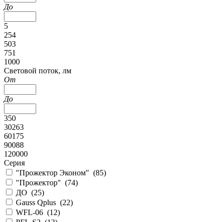
До
5
254
503
751
1000
Cветовой поток, лм
От
До
350
30263
60175
90088
120000
Серия
"Прожектор Эконом" (
85
)
"Прожектор" (
74
)
ДО (
25
)
Gauss Qplus (
22
)
WFL-06 (
12
)