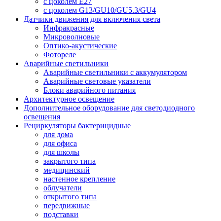
с цоколем E27
с цоколем G13/GU10/GU5.3/GU4
Датчики движения для включения света
Инфракрасные
Микроволновые
Оптико-акустические
Фотореле
Аварийные светильники
Аварийные светильники с аккумулятором
Аварийные световые указатели
Блоки аварийного питания
Архитектурное освещение
Дополнительное оборудование для светодиодного
освещения
Рециркуляторы бактерицидные
для дома
для офиса
для школы
закрытого типа
медицинский
настенное крепление
облучатели
открытого типа
передвижные
подставки