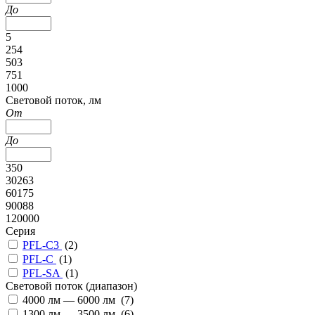
До
5
254
503
751
1000
Cветовой поток, лм
От
До
350
30263
60175
90088
120000
Серия
PFL-C3
(
2
)
PFL-С
(
1
)
PFL-SA
(
1
)
Cветовой поток (диапазон)
4000 лм — 6000 лм (
7
)
1300 лм — 3500 лм (
6
)