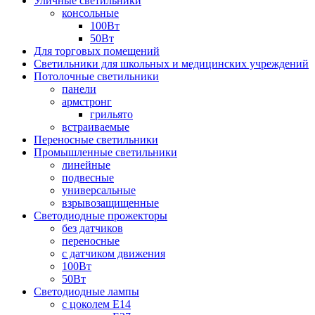
Уличные светильники
консольные
100Вт
50Вт
Для торговых помещений
Светильники для школьных и медицинских учреждений
Потолочные светильники
панели
армстронг
грильято
встраиваемые
Переносные светильники
Промышленные светильники
линейные
подвесные
универсальные
взрывозащищенные
Светодиодные прожекторы
без датчиков
переносные
с датчиком движения
100Вт
50Вт
Светодиодные лампы
с цоколем E14