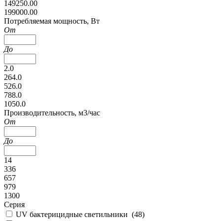
149250.00
199000.00
Потребляемая мощность, Вт
От
До
2.0
264.0
526.0
788.0
1050.0
Производительность, м3/час
От
До
14
336
657
979
1300
Серия
UV бактерицидные светильники (
48
)