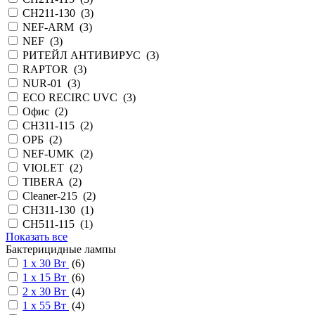
CH211-130 (
3
)
NEF-ARM (
3
)
NEF (
3
)
РИТЕЙЛ АНТИВИРУС (
3
)
RAPTOR (
3
)
NUR-01 (
3
)
ECO RECIRC UVC (
3
)
Офис (
2
)
CH311-115 (
2
)
ОРБ (
2
)
NEF-UMK (
2
)
VIOLET (
2
)
TIBERA (
2
)
Cleaner-215 (
2
)
CH311-130 (
1
)
СН511-115 (
1
)
Показать все
Бактерицидные лампы
1 х 30 Вт
(
6
)
1 х 15 Вт
(
6
)
2 х 30 Вт
(
4
)
1 х 55 Вт
(
4
)