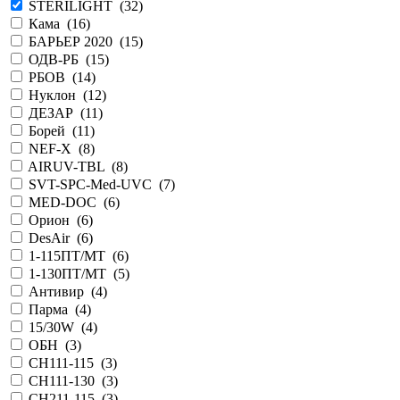
STERILIGHT (
32
)
Кама (
16
)
БАРЬЕР 2020 (
15
)
ОДВ-РБ (
15
)
РБОВ (
14
)
Нуклон (
12
)
ДЕЗАР (
11
)
Борей (
11
)
NEF-X (
8
)
AIRUV-TBL (
8
)
SVT-SPC-Med-UVC (
7
)
MED-DOC (
6
)
Орион (
6
)
DesAir (
6
)
1-115ПТ/МТ (
6
)
1-130ПТ/МТ (
5
)
Антивир (
4
)
Парма (
4
)
15/30W (
4
)
ОБН (
3
)
СH111-115 (
3
)
CH111-130 (
3
)
CH211-115 (
3
)