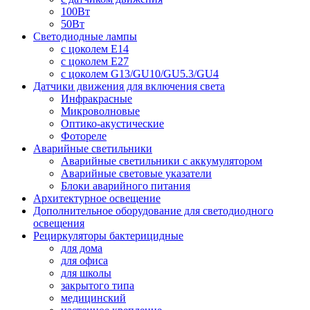
100Вт
50Вт
Светодиодные лампы
с цоколем E14
с цоколем E27
с цоколем G13/GU10/GU5.3/GU4
Датчики движения для включения света
Инфракрасные
Микроволновые
Оптико-акустические
Фотореле
Аварийные светильники
Аварийные светильники с аккумулятором
Аварийные световые указатели
Блоки аварийного питания
Архитектурное освещение
Дополнительное оборудование для светодиодного
освещения
Рециркуляторы бактерицидные
для дома
для офиса
для школы
закрытого типа
медицинский