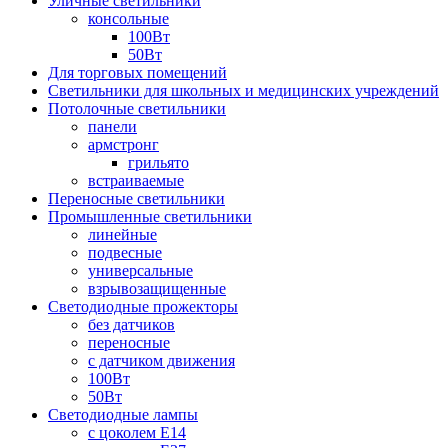
Уличные светильники
консольные
100Вт
50Вт
Для торговых помещений
Светильники для школьных и медицинских учреждений
Потолочные светильники
панели
армстронг
грильято
встраиваемые
Переносные светильники
Промышленные светильники
линейные
подвесные
универсальные
взрывозащищенные
Светодиодные прожекторы
без датчиков
переносные
с датчиком движения
100Вт
50Вт
Светодиодные лампы
с цоколем E14