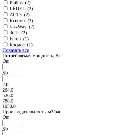
Philips (
2
)
LEDEL (
2
)
АСТЗ (
2
)
Ксенон (
2
)
JazzWay (
2
)
ЗСП (
2
)
Feron (
1
)
Космос (
1
)
Показать все
Потребляемая мощность, Вт
От
До
2.0
264.0
526.0
788.0
1050.0
Производительность, м3/час
От
До