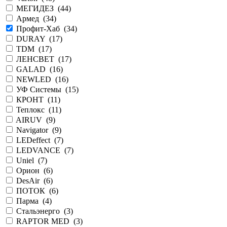
МЕГИДЕЗ (
44
)
Армед (
34
)
Профит-Хаб (
34
)
DURAY (
17
)
TDM (
17
)
ЛЕНСВЕТ (
17
)
GALAD (
16
)
NEWLED (
16
)
УФ Системы (
15
)
КРОНТ (
11
)
Теплокс (
11
)
AIRUV (
9
)
Navigator (
9
)
LEDeffect (
7
)
LEDVANCE (
7
)
Uniel (
7
)
Орион (
6
)
DesAir (
6
)
ПОТОК (
6
)
Парма (
4
)
Стальэнерго (
3
)
RAPTOR MED (
3
)