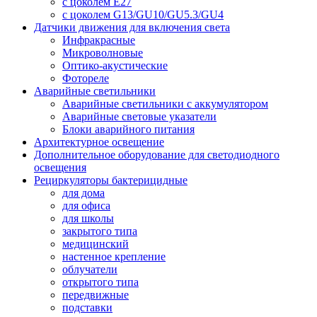
с цоколем E27
с цоколем G13/GU10/GU5.3/GU4
Датчики движения для включения света
Инфракрасные
Микроволновые
Оптико-акустические
Фотореле
Аварийные светильники
Аварийные светильники с аккумулятором
Аварийные световые указатели
Блоки аварийного питания
Архитектурное освещение
Дополнительное оборудование для светодиодного
освещения
Рециркуляторы бактерицидные
для дома
для офиса
для школы
закрытого типа
медицинский
настенное крепление
облучатели
открытого типа
передвижные
подставки