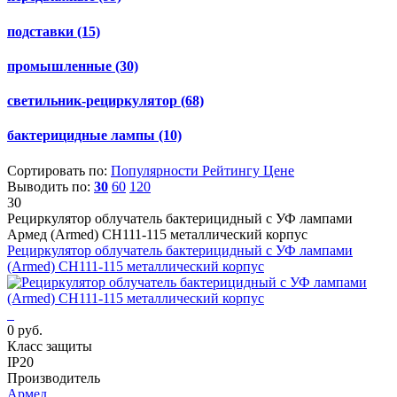
подставки
(15)
промышленные
(30)
светильник-рециркулятор
(68)
бактерицидные лампы
(10)
Сортировать по:
Популярности
Рейтингу
Цене
Выводить по:
30
60
120
30
Рециркулятор облучатель бактерицидный с УФ лампами
Армед (Armed) СH111-115 металлический корпус
Рециркулятор облучатель бактерицидный с УФ лампами
(Armed) СH111-115 металлический корпус
0 руб.
Класс защиты
IP20
Производитель
Армед