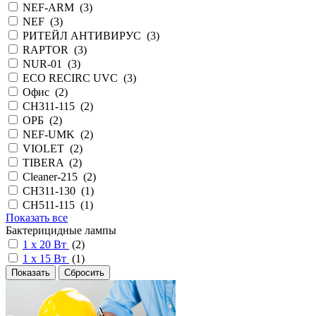
NEF-ARM (
3
)
NEF (
3
)
РИТЕЙЛ АНТИВИРУС (
3
)
RAPTOR (
3
)
NUR-01 (
3
)
ECO RECIRC UVC (
3
)
Офис (
2
)
CH311-115 (
2
)
ОРБ (
2
)
NEF-UMK (
2
)
VIOLET (
2
)
TIBERA (
2
)
Cleaner-215 (
2
)
CH311-130 (
1
)
СН511-115 (
1
)
Показать все
Бактерицидные лампы
1 х 20 Вт
(
2
)
1 х 15 Вт
(
1
)