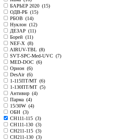
БАРЬЕР 2020 (
15
)
ОДВ-РБ (
15
)
РБОВ (
14
)
Нуклон (
12
)
ДЕЗАР (
11
)
Борей (
11
)
NEF-X (
8
)
AIRUV-TBL (
8
)
SVT-SPC-Med-UVC (
7
)
MED-DOC (
6
)
Орион (
6
)
DesAir (
6
)
1-115ПТ/МТ (
6
)
1-130ПТ/МТ (
5
)
Антивир (
4
)
Парма (
4
)
15/30W (
4
)
ОБН (
3
)
СH111-115 (
3
)
CH111-130 (
3
)
CH211-115 (
3
)
CH211-130 (
3
)