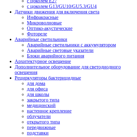
с цоколем E27
с цоколем G13/GU10/GU5.3/GU4
Датчики движения для включения света
Инфракрасные
Микроволновые
Оптико-акустические
Фотореле
Аварийные светильники
Аварийные светильники с аккумулятором
Аварийные световые указатели
Блоки аварийного питания
Архитектурное освещение
Дополнительное оборудование для светодиодного
освещения
Рециркуляторы бактерицидные
для дома
для офиса
для школы
закрытого типа
медицинский
настенное крепление
облучатели
открытого типа
передвижные
подставки