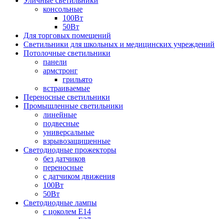
Уличные светильники
консольные
100Вт
50Вт
Для торговых помещений
Светильники для школьных и медицинских учреждений
Потолочные светильники
панели
армстронг
грильято
встраиваемые
Переносные светильники
Промышленные светильники
линейные
подвесные
универсальные
взрывозащищенные
Светодиодные прожекторы
без датчиков
переносные
с датчиком движения
100Вт
50Вт
Светодиодные лампы
с цоколем E14