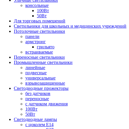
Уличные светильники
консольные
100Вт
50Вт
Для торговых помещений
Светильники для школьных и медицинских учреждений
Потолочные светильники
панели
армстронг
грильято
встраиваемые
Переносные светильники
Промышленные светильники
линейные
подвесные
универсальные
взрывозащищенные
Светодиодные прожекторы
без датчиков
переносные
с датчиком движения
100Вт
50Вт
Светодиодные лампы
с цоколем E14