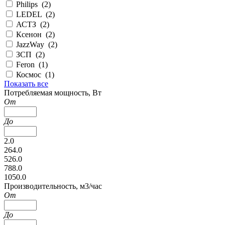
Philips (
2
)
LEDEL (
2
)
АСТЗ (
2
)
Ксенон (
2
)
JazzWay (
2
)
ЗСП (
2
)
Feron (
1
)
Космос (
1
)
Показать все
Потребляемая мощность, Вт
От
До
2.0
264.0
526.0
788.0
1050.0
Производительность, м3/час
От
До