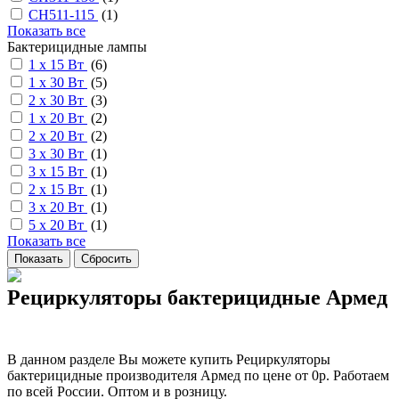
СН511-115
(
1
)
Показать все
Бактерицидные лампы
1 х 15 Вт
(
6
)
1 х 30 Вт
(
5
)
2 х 30 Вт
(
3
)
1 х 20 Вт
(
2
)
2 х 20 Вт
(
2
)
3 х 30 Вт
(
1
)
3 х 15 Вт
(
1
)
2 х 15 Вт
(
1
)
3 х 20 Вт
(
1
)
5 х 20 Вт
(
1
)
Показать все
Рециркуляторы бактерицидные Армед
В данном разделе Вы можете купить Рециркуляторы
бактерицидные производителя Армед по цене от 0р. Работаем
по всей России. Оптом и в розницу.