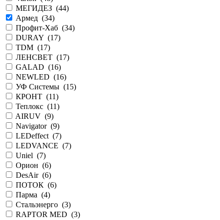
МЕГИДЕЗ (
44
)
Армед (
34
)
Профит-Хаб (
34
)
DURAY (
17
)
TDM (
17
)
ЛЕНСВЕТ (
17
)
GALAD (
16
)
NEWLED (
16
)
УФ Системы (
15
)
КРОНТ (
11
)
Теплокс (
11
)
AIRUV (
9
)
Navigator (
9
)
LEDeffect (
7
)
LEDVANCE (
7
)
Uniel (
7
)
Орион (
6
)
DesAir (
6
)
ПОТОК (
6
)
Парма (
4
)
Стальэнерго (
3
)
RAPTOR MED (
3
)