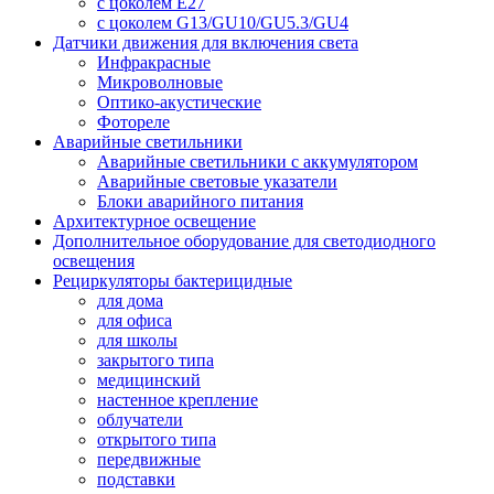
с цоколем E27
с цоколем G13/GU10/GU5.3/GU4
Датчики движения для включения света
Инфракрасные
Микроволновые
Оптико-акустические
Фотореле
Аварийные светильники
Аварийные светильники с аккумулятором
Аварийные световые указатели
Блоки аварийного питания
Архитектурное освещение
Дополнительное оборудование для светодиодного
освещения
Рециркуляторы бактерицидные
для дома
для офиса
для школы
закрытого типа
медицинский
настенное крепление
облучатели
открытого типа
передвижные
подставки