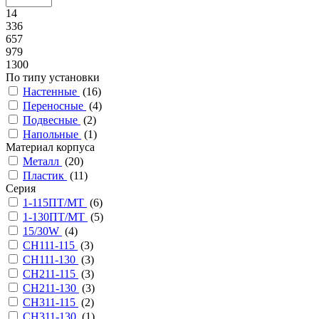
14
336
657
979
1300
По типу установки
Настенные
(
16
)
Переносные
(
4
)
Подвесные
(
2
)
Напольные
(
1
)
Материал корпуса
Металл
(
20
)
Пластик
(
11
)
Серия
1-115ПТ/МТ
(
6
)
1-130ПТ/МТ
(
5
)
15/30W
(
4
)
СH111-115
(
3
)
CH111-130
(
3
)
CH211-115
(
3
)
CH211-130
(
3
)
CH311-115
(
2
)
CH311-130
(
1
)