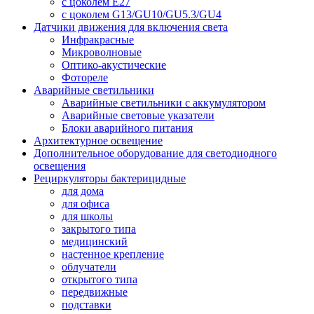
с цоколем E27
с цоколем G13/GU10/GU5.3/GU4
Датчики движения для включения света
Инфракрасные
Микроволновые
Оптико-акустические
Фотореле
Аварийные светильники
Аварийные светильники с аккумулятором
Аварийные световые указатели
Блоки аварийного питания
Архитектурное освещение
Дополнительное оборудование для светодиодного
освещения
Рециркуляторы бактерицидные
для дома
для офиса
для школы
закрытого типа
медицинский
настенное крепление
облучатели
открытого типа
передвижные
подставки