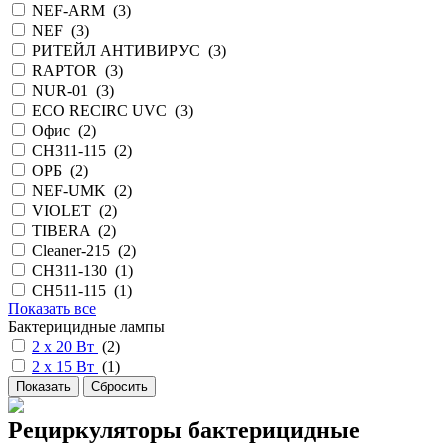
NEF-ARM (
3
)
NEF (
3
)
РИТЕЙЛ АНТИВИРУС (
3
)
RAPTOR (
3
)
NUR-01 (
3
)
ECO RECIRC UVC (
3
)
Офис (
2
)
CH311-115 (
2
)
ОРБ (
2
)
NEF-UMK (
2
)
VIOLET (
2
)
TIBERA (
2
)
Cleaner-215 (
2
)
CH311-130 (
1
)
СН511-115 (
1
)
Показать все
Бактерицидные лампы
2 х 20 Вт
(
2
)
2 х 15 Вт
(
1
)
Рециркуляторы бактерицидные