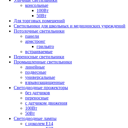
Уличные светильники
консольные
100Вт
50Вт
Для торговых помещений
Светильники для школьных и медицинских учреждений
Потолочные светильники
панели
армстронг
грильято
встраиваемые
Переносные светильники
Промышленные светильники
линейные
подвесные
универсальные
взрывозащищенные
Светодиодные прожекторы
без датчиков
переносные
с датчиком движения
100Вт
50Вт
Светодиодные лампы
с цоколем E14