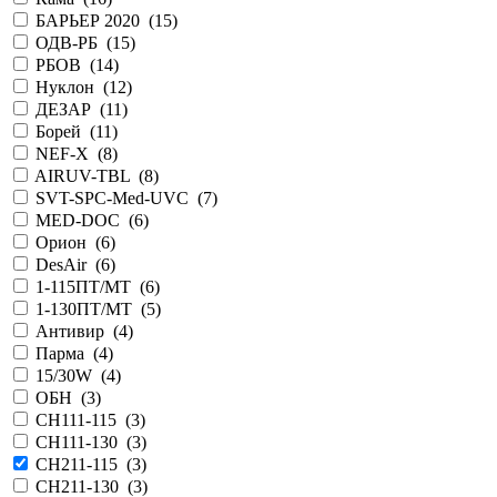
БАРЬЕР 2020 (
15
)
ОДВ-РБ (
15
)
РБОВ (
14
)
Нуклон (
12
)
ДЕЗАР (
11
)
Борей (
11
)
NEF-X (
8
)
AIRUV-TBL (
8
)
SVT-SPC-Med-UVC (
7
)
MED-DOC (
6
)
Орион (
6
)
DesAir (
6
)
1-115ПТ/МТ (
6
)
1-130ПТ/МТ (
5
)
Антивир (
4
)
Парма (
4
)
15/30W (
4
)
ОБН (
3
)
СH111-115 (
3
)
CH111-130 (
3
)
CH211-115 (
3
)
CH211-130 (
3
)