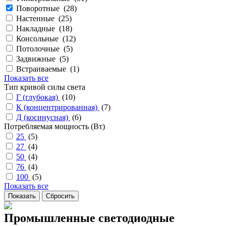
Поворотные (
28
)
Настенные (
25
)
Накладные (
18
)
Консольные (
12
)
Потолочные (
5
)
Задвижные (
5
)
Встраиваемые (
1
)
Показать все
Тип кривой силы света
Г (глубокая)
(
10
)
К (концентрированная)
(
7
)
Д (косинусная)
(
6
)
Потребляемая мощность (Вт)
25
(
5
)
27
(
4
)
50
(
4
)
76
(
4
)
100
(
5
)
Показать все
Промышленные светодиодные