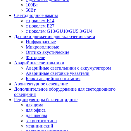
100Вт
50Вт
Светодиодные лампы
с цоколем E14
с цоколем E27
с цоколем G13/GU10/GU5.3/GU4
Датчики движения для включения света
Инфракрасные
Микроволновые
Оптико-акустические
Фотореле
Аварийные светильники
Аварийные светильники с аккумулятором
Аварийные световые указатели
Блоки аварийного питания
Архитектурное освещение
Дополнительное оборудование для светодиодного
освещения
Рециркуляторы бактерицидные
для дома
для офиса
для школы
закрытого типа
медицинский