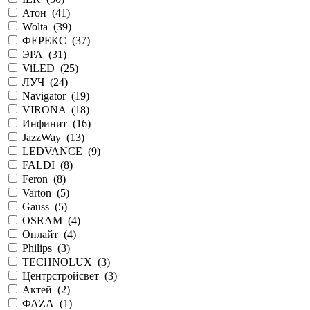
Атон (
41
)
Wolta (
39
)
ФЕРЕКС (
37
)
ЭРА (
31
)
ViLED (
25
)
ЛУЧ (
24
)
Navigator (
19
)
VIRONA (
18
)
Инфинит (
16
)
JazzWay (
13
)
LEDVANCE (
9
)
FALDI (
8
)
Feron (
8
)
Varton (
5
)
Gauss (
5
)
OSRAM (
4
)
Онлайт (
4
)
Philips (
3
)
TECHNOLUX (
3
)
Центрстройсвет (
3
)
Актей (
2
)
ФАZА (
1
)