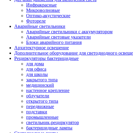
Инфракрасные
Микроволновые
Оптико-акустические
Фотореле
Аварийные светильники
Аварийные светильники с аккумулятором
Аварийные световые указатели
Блоки аварийного питания
Архитектурное освещение
Дополнительное оборудование для светодиодного освещ
Рециркуляторы бактерицидные
для дома
для офиса
для школы
закрытого типа
медицинский
настенное крепление
облучатели
открытого типа
передвижные
подставки
промышленные
светильник-рециркулятор
бактерицидные лампы