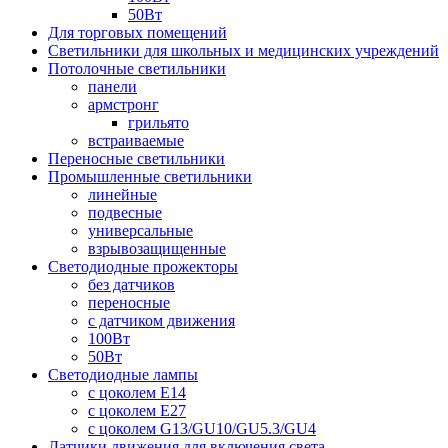
50Вт
Для торговых помещений
Светильники для школьных и медицинских учреждений
Потолочные светильники
панели
армстронг
грильято
встраиваемые
Переносные светильники
Промышленные светильники
линейные
подвесные
универсальные
взрывозащищенные
Светодиодные прожекторы
без датчиков
переносные
с датчиком движения
100Вт
50Вт
Светодиодные лампы
с цоколем E14
с цоколем E27
с цоколем G13/GU10/GU5.3/GU4
Датчики движения для включения света