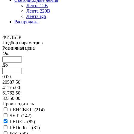
Светодиодные ленты
Лента 12В
Лента 220В
Лента rgb
Распродажа
ФИЛЬТР
Подбор параметров
Розничная цена
От
До
0.00
20587.50
41175.00
61762.50
82350.00
Производитель
ЛЕНСВЕТ (
214
)
SVT (
142
)
LEDEL (
85
)
LEDeffect (
81
)
IEK (
50
)