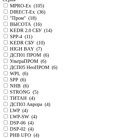
MPRO-Ex (
105
)
DIRECT-Ex (
36
)
"Пром" (
18
)
ВЫСОТА (
16
)
KEDR 2.0 СБУ (
14
)
SPP-4 (
11
)
KEDR СБУ (
10
)
HIGH BAY (
7
)
ДСП01 ПРОМ (
6
)
УльтраПРОМ (
6
)
ДСП05 НеоПРОМ (
6
)
WPL (
6
)
SPP (
6
)
NHB (
6
)
STRONG (
5
)
ТИТАН (
4
)
ДСП03 Аврора (
4
)
LWP (
4
)
LWP-SW (
4
)
DSP-06 (
4
)
DSP-02 (
4
)
PHB UFO (
4
)