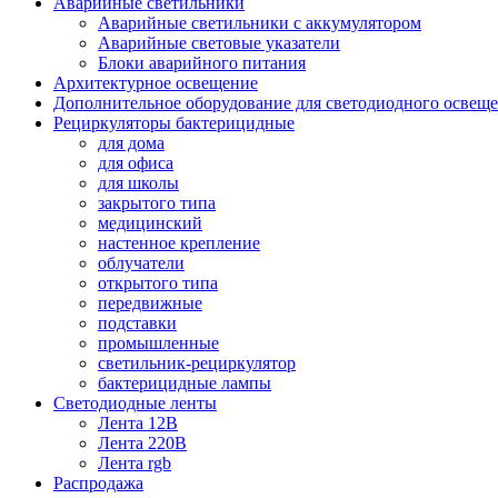
Аварийные светильники
Аварийные светильники с аккумулятором
Аварийные световые указатели
Блоки аварийного питания
Архитектурное освещение
Дополнительное оборудование для светодиодного освещ
Рециркуляторы бактерицидные
для дома
для офиса
для школы
закрытого типа
медицинский
настенное крепление
облучатели
открытого типа
передвижные
подставки
промышленные
светильник-рециркулятор
бактерицидные лампы
Светодиодные ленты
Лента 12В
Лента 220В
Лента rgb
Распродажа