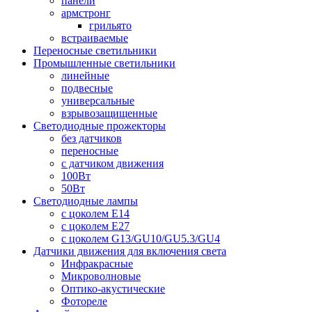
панели
армстронг
грильято
встраиваемые
Переносные светильники
Промышленные светильники
линейные
подвесные
универсальные
взрывозащищенные
Светодиодные прожекторы
без датчиков
переносные
с датчиком движения
100Вт
50Вт
Светодиодные лампы
с цоколем E14
с цоколем E27
с цоколем G13/GU10/GU5.3/GU4
Датчики движения для включения света
Инфракрасные
Микроволновые
Оптико-акустические
Фотореле