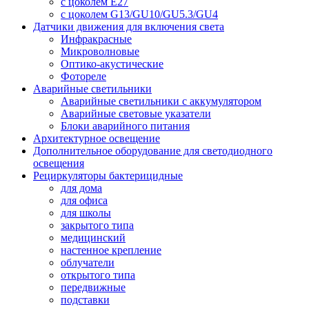
с цоколем E27
с цоколем G13/GU10/GU5.3/GU4
Датчики движения для включения света
Инфракрасные
Микроволновые
Оптико-акустические
Фотореле
Аварийные светильники
Аварийные светильники с аккумулятором
Аварийные световые указатели
Блоки аварийного питания
Архитектурное освещение
Дополнительное оборудование для светодиодного
освещения
Рециркуляторы бактерицидные
для дома
для офиса
для школы
закрытого типа
медицинский
настенное крепление
облучатели
открытого типа
передвижные
подставки