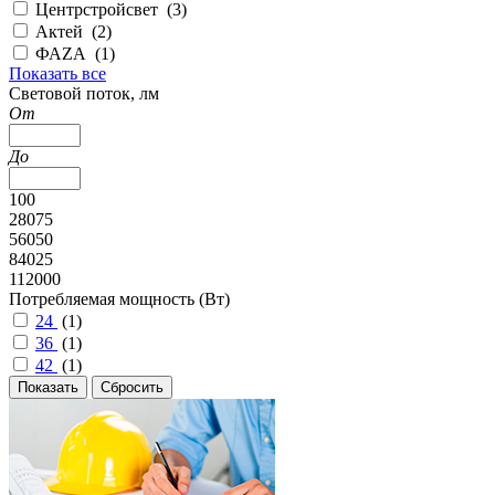
Центрстройсвет (
3
)
Актей (
2
)
ФАZА (
1
)
Показать все
Cветовой поток, лм
От
До
100
28075
56050
84025
112000
Потребляемая мощность (Вт)
24
(
1
)
36
(
1
)
42
(
1
)