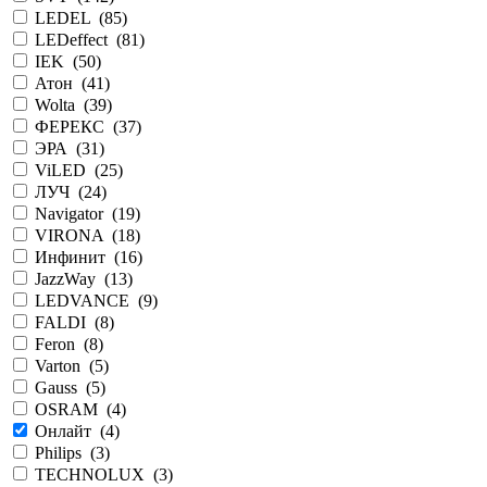
LEDEL (
85
)
LEDeffect (
81
)
IEK (
50
)
Атон (
41
)
Wolta (
39
)
ФЕРЕКС (
37
)
ЭРА (
31
)
ViLED (
25
)
ЛУЧ (
24
)
Navigator (
19
)
VIRONA (
18
)
Инфинит (
16
)
JazzWay (
13
)
LEDVANCE (
9
)
FALDI (
8
)
Feron (
8
)
Varton (
5
)
Gauss (
5
)
OSRAM (
4
)
Онлайт (
4
)
Philips (
3
)
TECHNOLUX (
3
)