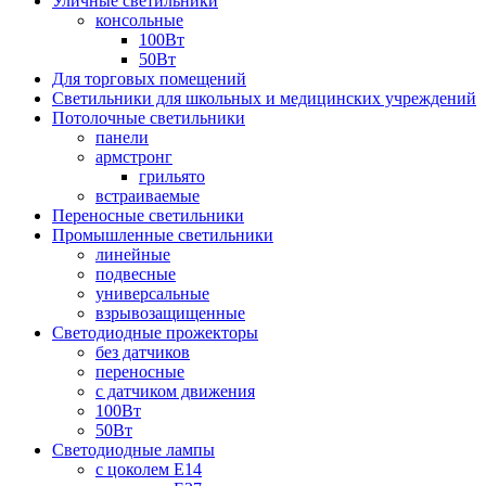
Уличные светильники
консольные
100Вт
50Вт
Для торговых помещений
Светильники для школьных и медицинских учреждений
Потолочные светильники
панели
армстронг
грильято
встраиваемые
Переносные светильники
Промышленные светильники
линейные
подвесные
универсальные
взрывозащищенные
Светодиодные прожекторы
без датчиков
переносные
с датчиком движения
100Вт
50Вт
Светодиодные лампы
с цоколем E14