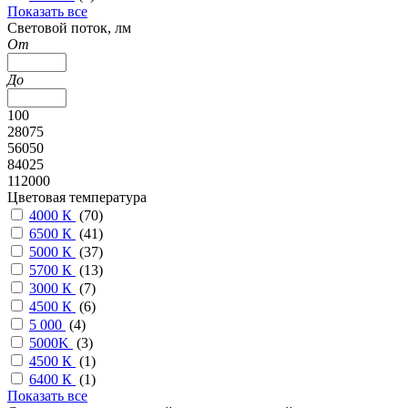
Показать все
Cветовой поток, лм
От
До
100
28075
56050
84025
112000
Цветовая температура
4000 К
(
70
)
6500 К
(
41
)
5000 К
(
37
)
5700 К
(
13
)
3000 К
(
7
)
4500 К
(
6
)
5 000
(
4
)
5000K
(
3
)
4500 К
(
1
)
6400 К
(
1
)
Показать все