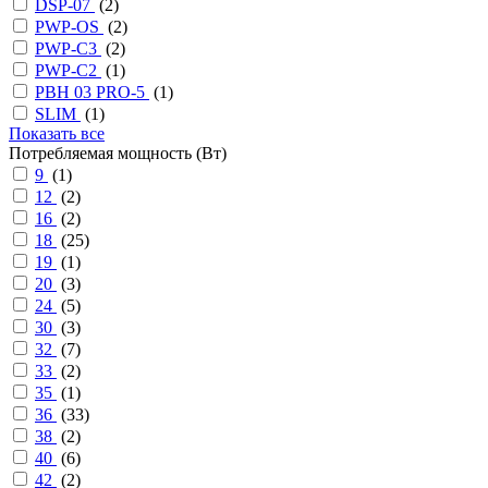
DSP-07
(
2
)
PWP-OS
(
2
)
PWP-С3
(
2
)
PWP-С2
(
1
)
PBH 03 PRO-5
(
1
)
SLIM
(
1
)
Показать все
Потребляемая мощность (Вт)
9
(
1
)
12
(
2
)
16
(
2
)
18
(
25
)
19
(
1
)
20
(
3
)
24
(
5
)
30
(
3
)
32
(
7
)
33
(
2
)
35
(
1
)
36
(
33
)
38
(
2
)
40
(
6
)
42
(
2
)