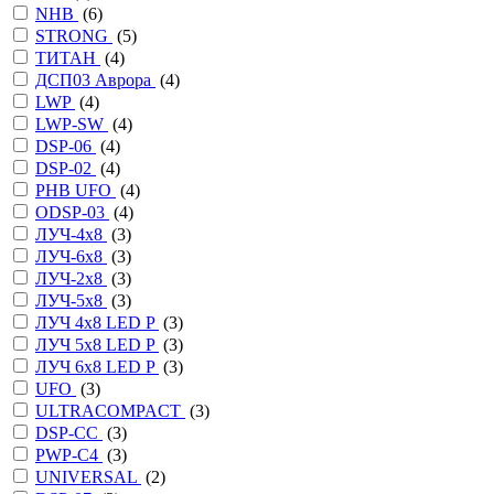
NHB
(
6
)
STRONG
(
5
)
ТИТАН
(
4
)
ДСП03 Аврора
(
4
)
LWP
(
4
)
LWP-SW
(
4
)
DSP-06
(
4
)
DSP-02
(
4
)
PHB UFO
(
4
)
ODSP-03
(
4
)
ЛУЧ-4х8
(
3
)
ЛУЧ-6х8
(
3
)
ЛУЧ-2х8
(
3
)
ЛУЧ-5х8
(
3
)
ЛУЧ 4х8 LED P
(
3
)
ЛУЧ 5х8 LED P
(
3
)
ЛУЧ 6х8 LED P
(
3
)
UFO
(
3
)
ULTRACOMPACT
(
3
)
DSP-CC
(
3
)
PWP-С4
(
3
)
UNIVERSAL
(
2
)