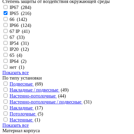
Степень защиты от воздействия окружающей среды
IP67 (
284
)
IP65 (
216
)
66 (
142
)
IP66 (
124
)
67 IP (
41
)
67 (
33
)
IP54 (
31
)
IP20 (
12
)
65 (
4
)
IP64 (
2
)
нет (
1
)
Показать все
По типу установки
Подвесные
(
69
)
Накладные / подвесные
(
49
)
Настенно-потолочные
(
44
)
Настенно-потолочные / подвесные
(
31
)
Накладные
(
17
)
Потолочные
(
5
)
Настенные
(
1
)
Показать все
Материал корпуса