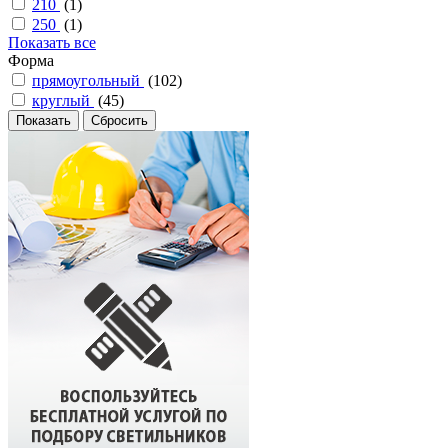
210
(
1
)
250
(
1
)
Показать все
Форма
прямоугольный
(
102
)
круглый
(
45
)