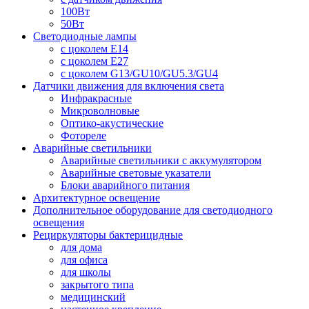
100Вт
50Вт
Светодиодные лампы
с цоколем E14
с цоколем E27
с цоколем G13/GU10/GU5.3/GU4
Датчики движения для включения света
Инфракрасные
Микроволновые
Оптико-акустические
Фотореле
Аварийные светильники
Аварийные светильники с аккумулятором
Аварийные световые указатели
Блоки аварийного питания
Архитектурное освещение
Дополнительное оборудование для светодиодного
освещения
Рециркуляторы бактерицидные
для дома
для офиса
для школы
закрытого типа
медицинский