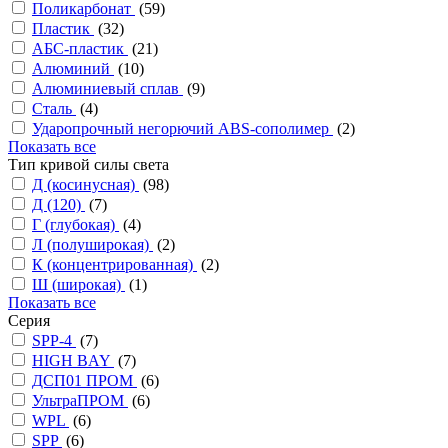
Поликарбонат
(
59
)
Пластик
(
32
)
АБС-пластик
(
21
)
Алюминий
(
10
)
Алюминиевый сплав
(
9
)
Сталь
(
4
)
Ударопрочный негорючий ABS-сополимер
(
2
)
Показать все
Тип кривой силы света
Д (косинусная)
(
98
)
Д (120)
(
7
)
Г (глубокая)
(
4
)
Л (полуширокая)
(
2
)
К (концентрированная)
(
2
)
Ш (широкая)
(
1
)
Показать все
Серия
SPP-4
(
7
)
HIGH BAY
(
7
)
ДСП01 ПРОМ
(
6
)
УльтраПРОМ
(
6
)
WPL
(
6
)
SPP
(
6
)