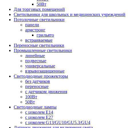
50Вт
Для торговых помещений
Светильники для школьных и медицинских учреждений
Потолочные светильники
панели
армстронг
грильято
встраиваемые
Переносные светильники
Промышленные светильники
линейные
подвесные
универсальные
взрывозащищенные
Светодиодные прожекторы
без датчиков
переносные
с датчиком движения
100Вт
50Вт
Светодиодные лампы
с цоколем E14
с цоколем E27
с цоколем G13/GU10/GU5.3/GU4
Датчики движения для включения света