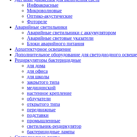
Инфракрасные
Микроволновые
Оптико-акустические
Фотореле
Аварийные светильники
Аварийные светильники с аккумулятором
Аварийные световые указатели
Блоки аварийного питания
Архитектурное освещение
Дополнительное оборудование для светодиодного освещ
Рециркуляторы бактерицидные
для дома
для офиса
для школы
закрытого типа
медицинский
настенное крепление
облучатели
открытого типа
передвижные
подставки
промышленные
светильник-рециркулятор
бактерицидные лампы