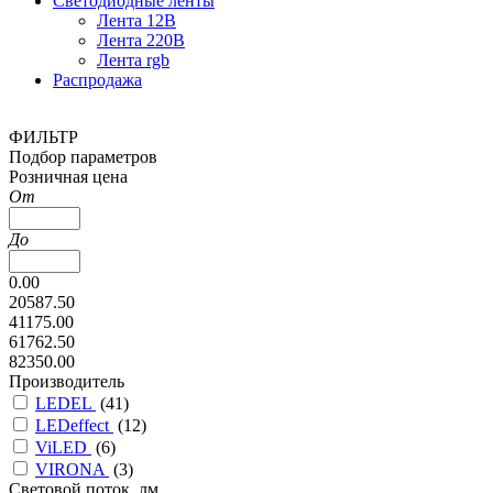
Светодиодные ленты
Лента 12В
Лента 220В
Лента rgb
Распродажа
ФИЛЬТР
Подбор параметров
Розничная цена
От
До
0.00
20587.50
41175.00
61762.50
82350.00
Производитель
LEDEL
(
41
)
LEDeffect
(
12
)
ViLED
(
6
)
VIRONA
(
3
)
Cветовой поток, лм